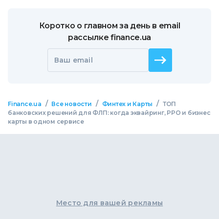
Коротко о главном за день в email
рассылке finance.ua
Ваш email
/
/
/
Finance.ua
Все новости
Финтех и Карты
ТОП
банковских решений для ФЛП: когда эквайринг, РРО и бизнес
карты в одном сервисе
Место для вашей рекламы