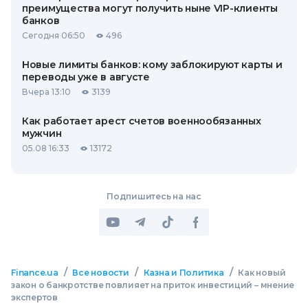
преимущества могут получить ныне VIP-клиенты
банков
Сегодня 06:50
496
Новые лимиты банков: кому заблокируют карты и
переводы уже в августе
Вчера 13:10
3139
Как работает арест счетов военнообязанных
мужчин
05.08 16:33
13172
Подпишитесь на нас
/
/
/
Finance.ua
Все новости
Казна и Политика
Как новый
закон о банкротстве повлияет на приток инвестиций – мнение
экспертов