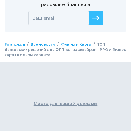
рассылке finance.ua
Ваш email
/
/
/
Finance.ua
Все новости
Финтех и Карты
ТОП
банковских решений для ФЛП: когда эквайринг, РРО и бизнес
карты в одном сервисе
Место для вашей рекламы