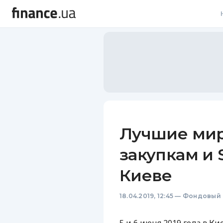
В
В
Л
А
Н
Лучшие мир
С
закупкам и 
П
Киеве
Т
18.04.2019, 12:45
—
Фондовый 
Р