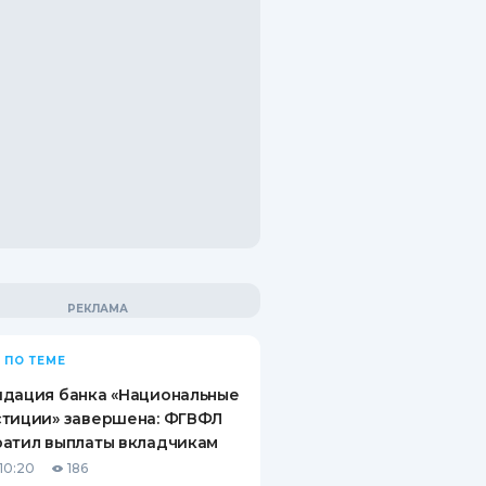
 ПО ТЕМЕ
идация банка «Национальные
стиции» завершена: ФГВФЛ
атил выплаты вкладчикам
10:20
186