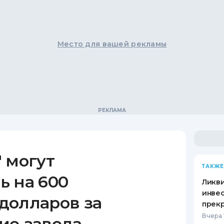
Место для вашей рекламы
 могут
ТАКЖЕ
ь на 600
Ликв
инве
долларов за
прекр
Вчера 
ие завода