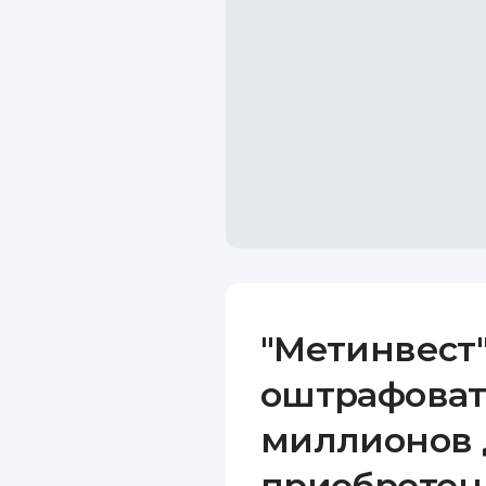
"Метинвест"
оштрафоват
миллионов 
приобретен