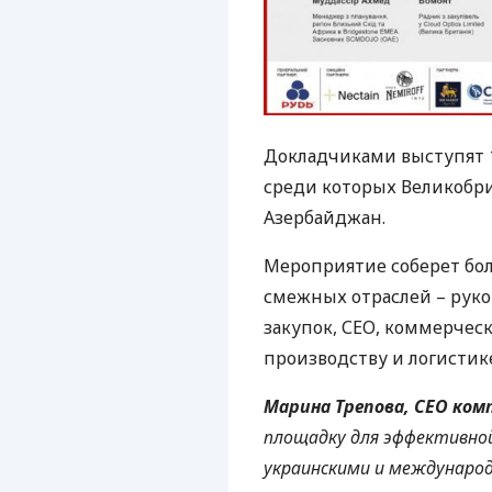
Докладчиками выступят 1
среди которых Великобр
Азербайджан.
Мероприятие соберет бол
смежных отраслей – руко
закупок,
СЕО
, коммерчес
производству и логисти
Марина Трепова,
CEO
ком
площадку для эффективно
украинскими и междунаро