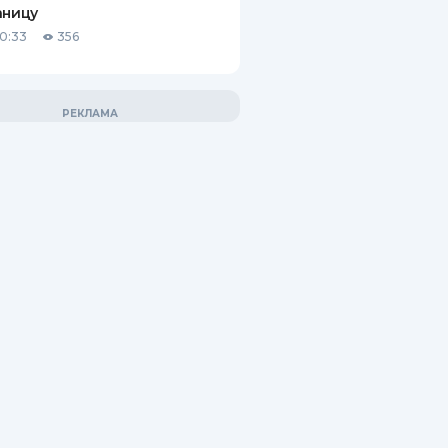
аницу
10:33
356