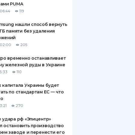
рами PUMA
ДИТЕЛИ ПО
06:44
119
ВАНИЮ
msung нашли способ вернуть
РАХОВЫЕ ПОЛИСЫ
 ГБ памяти без удаления
ожений
ВЫЕ КОМПАНИИ
 02:00
205
 О СТРАХОВЫХ
ИЯХ
xpo временно останавливает
у железной руды в Украине
КА И ОПЛАТА
5:33
110
ТЫ
 капитала Украины будет
ать по стандартам ЕС — что
го
3:21
270
 удара рф «Эпицентр»
л остановить производство
оем заводе и перенести его