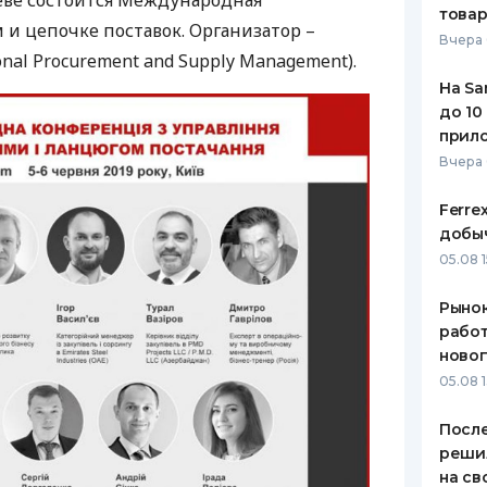
иеве состоится Международная
това
 и цепочке поставок. Организатор –
ЕЖЕМЕСЯЧНЫЙ ОБЗОР
ПУТЕВО
Вчера 
КЕШБЭКА
СТРАХО
onal Procurement and Supply Management).
На Sa
ПУТЕВОДИТЕЛИ ПО
ВСЕ СТ
до 10
БАНКОВСКИМ КАРТАМ
прил
СТРАХО
Вчера
ОТЗЫВЫ
КОМПАН
Ferre
добыч
ДОСТАВ
05.08 1
КОНТАК
Рынок
работ
ново
05.08 1
После
реши
на св