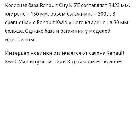
Колесная база Renault City K-ZE составляет 2423 мм,
клиренс – 150 мм, объем багажника – 300 л. В
сравнении с Renault Kwid у него клиренс на 30 мм
больше. Однако база и багажник у моделей
идентичны.
Интерьер новинки отличается от салона Renault
Kwid. Машину оснастили 8-дюймовым экраном
мультимедийной системы, цифровой приборной
панелью. Кроме этого, у нее отсутствует рычаг
трансмиссии.
Renault K-ZE имеет 35 кВт мотор и систему
оптимального потребления. Автомобиль оснастили
батареей емкостью 24 кВт/час. Ее хватает на 200 км
пробега.