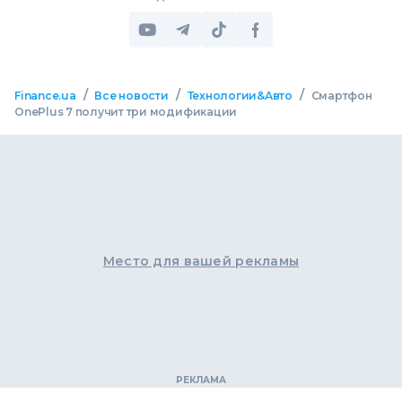
/
/
/
Finance.ua
Все новости
Технологии&Авто
Смартфон
OnePlus 7 получит три модификации
Место для вашей рекламы