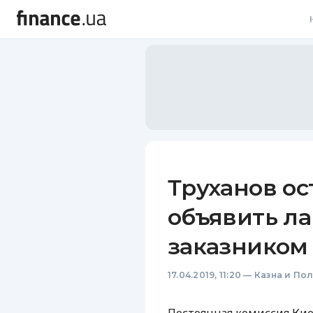
В
В
Л
А
Н
Труханов о
С
объявить 
П
заказником
Т
17.04.2019, 11:20
—
Казна и По
Р