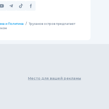
/
зна и Политика
Труханов остров предлагают
иком
Место для вашей рекламы