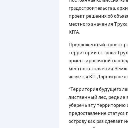
Постоянная комиссия Кие
градостроительства, арх
проект решения об объя
местного значения Труха
КГГА
.
Предложенный проект р
территории острова Тру
ориентировочной площад
местного значения. Земл
является КП Дарницкое ле
“Территория будущего лан
лиственный лес, редкие 
уберечь эту территорию 
предоставление статуса
острову как раз сделает