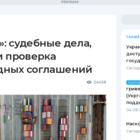
ТАКЖЕ
: судебные дела,
Украи
и проверка
досту
госу
дных соглашений
Сегодн
24458
ПАРТН
гриве
(Укрг
подд
04.08 
Наско
Сегодн