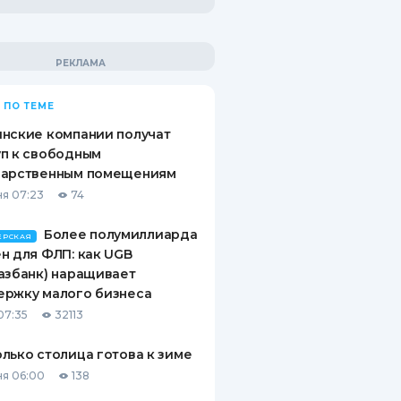
 ПО ТЕМЕ
нские компании получат
п к свободным
дарственным помещениям
я 07:23
74
Более полумиллиарда
ЕРСКАЯ
н для ФЛП: как UGB
азбанк) наращивает
ержку малого бизнеса
07:35
32113
лько столица готова к зиме
я 06:00
138