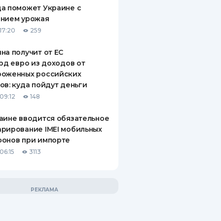
а поможет Украине с
ением урожая
17:20
259
на получит от ЕС
лрд евро из доходов от
роженных российских
ов: куда пойдут деньги
09:12
148
аине вводится обязательное
рирование IMEI мобильных
фонов при импорте
06:15
3113