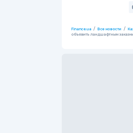
/
/
Finance.ua
Все новости
Ка
объявить ландшафтным заказн