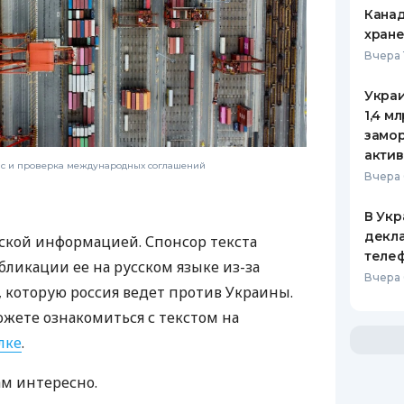
Канад
хран
Вчера 
Украи
1,4 м
замо
актив
нс и проверка международных соглашений
Вчера 
В Укр
декла
ской информацией. Спонсор текста
теле
бликации ее на русском языке из-за
Вчера 
которую россия ведет против Украины.
ожете ознакомиться с текстом на
лке
.
ам интересно.