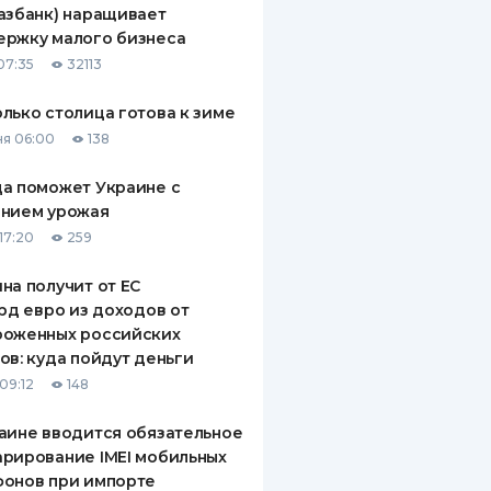
азбанк) наращивает
ДИТЕЛИ ПО
ержку малого бизнеса
ВАНИЮ
07:35
32113
РАХОВЫЕ ПОЛИСЫ
лько столица готова к зиме
я 06:00
138
ВЫЕ КОМПАНИИ
а поможет Украине с
 О СТРАХОВЫХ
ИЯХ
ением урожая
17:20
259
КА И ОПЛАТА
на получит от ЕС
ТЫ
лрд евро из доходов от
роженных российских
ов: куда пойдут деньги
09:12
148
аине вводится обязательное
рирование IMEI мобильных
фонов при импорте