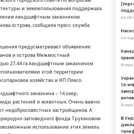
вского городского совета по вопросам
(Укрг
итектуры и землепользования поддержала
ЕЖЕМЕСЯЧНЫЙ ОБЗОР
ПУТЕВО
подд
КЕШБЭКА
СТРАХО
влении ландшафтным заказником
04.08 
нова острова, сообщила пресс-служба
ПУТЕВОДИТЕЛИ ПО
ВСЕ СТ
Наско
БАНКОВСКИМ КАРТАМ
Сегодн
СТРАХО
ешения предусматривает объявление
Канад
ОТЗЫВЫ
ханов и острова Межмостный
КОМПАН
хран
ью 27,44 га ландшафтным заказником
Вчера 
ДОСТАВ
епользователями этой территории
Украи
сопарковое хозяйство и КП Плесо.
КОНТАК
1,4 м
замо
дшафтного заказника – 14 озер,
актив
виды растений и животных. Очень важно
Вчера 
от недобросовестных застройщиков. А
 природно-заповедного фонда Трухановом
В Укр
декла
 невозможным использование этих земель
теле