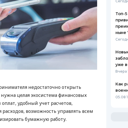
Сегодн
Топ-5
приви
преим
ныне 
Сегодн
Новые
забло
уже в
Вчера 
Как р
ринимателя недостаточно открыть
воен
у нужна целая экосистема финансовых
05.08 1
 оплат, удобный учет расчетов,
 расходов, возможность управлять всем
изировать бумажную работу.