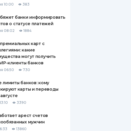
я 10:00
383
ДИТЕЛИ ПО
ВАНИЮ
обяжет банки информировать
тов о статусе платежей
РАХОВЫЕ ПОЛИСЫ
я 08:02
1884
ВЫЕ КОМПАНИИ
 премиальных карт с
легиями: какие
 О СТРАХОВЫХ
ИЯХ
ущества могут получить
VIP-клиенты банков
КА И ОПЛАТА
я 06:50
730
ТЫ
 лимиты банков: кому
кируют карты и переводы
 августе
13:10
3390
аботает арест счетов
нообязанных мужчин
6:33
13860