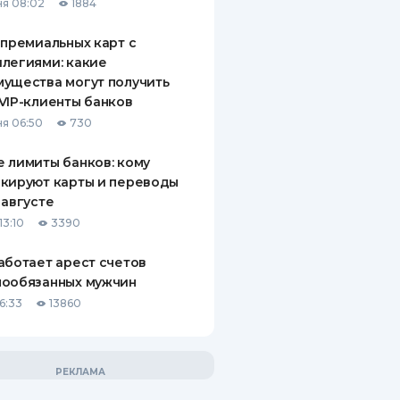
я 08:02
1884
 премиальных карт с
легиями: какие
ущества могут получить
VIP-клиенты банков
я 06:50
730
 лимиты банков: кому
кируют карты и переводы
 августе
13:10
3390
аботает арест счетов
нообязанных мужчин
6:33
13860