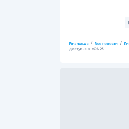
/
/
Finance.ua
Все новости
Ли
доступна в icON25