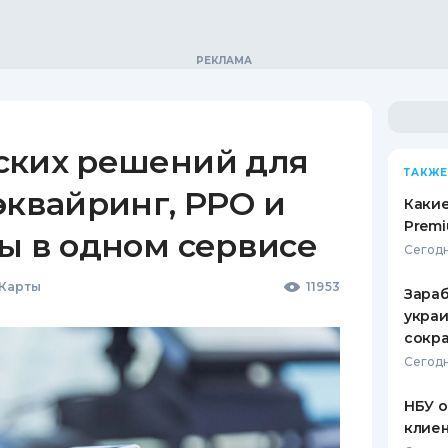
ских решений для
ТАКЖЕ
эквайринг, РРО и
Какие
Premi
ы в одном сервисе
Сегодн
 Карты
11953
Зараб
украи
сокра
Сегодн
НБУ 
клиен