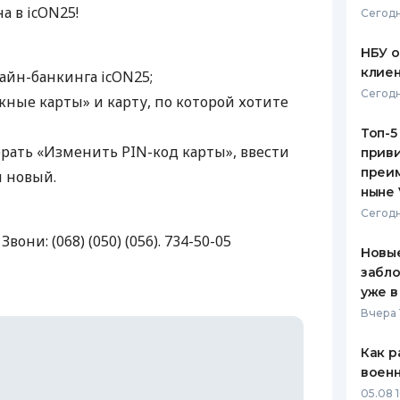
а в icON25!
Сегодн
ЕЖЕМЕСЯЧНЫЙ ОБЗОР
ПУТЕВО
КЕШБЭКА
СТРАХО
НБУ 
клиен
лайн-банкинга icON25;
ПУТЕВОДИТЕЛИ ПО
ВСЕ СТ
Сегодн
жные карты» и карту, по которой хотите
БАНКОВСКИМ КАРТАМ
СТРАХО
Топ-5
ыбрать «Изменить
PIN
-код карты», ввести
приви
ОТЗЫВЫ
КОМПАН
преим
ы новый.
ныне 
ДОСТАВ
Сегодн
 Звони: (068) (050) (056). 734-50-05
КОНТАК
Новые
забло
уже в
Вчера 
Как р
воен
05.08 1