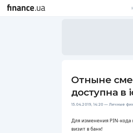
В
В
Л
А
Н
Отныне смен
С
доступна в 
П
15.04.2019, 14:20
—
Личные фи
Т
Р
Для изменения
PIN
-кода
визит в банк!