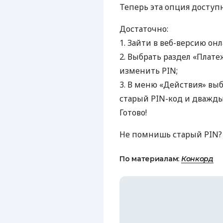
Теперь эта опция доступн
Достаточно:
1. Зайти в веб-версию он
2. Выбрать раздел «Плате
изменить
PIN
;
3. В меню «Действия» в
старый
PIN
-код и дважд
Готово!
Не помнишь старый
PIN
?
По материалам:
Конкорд