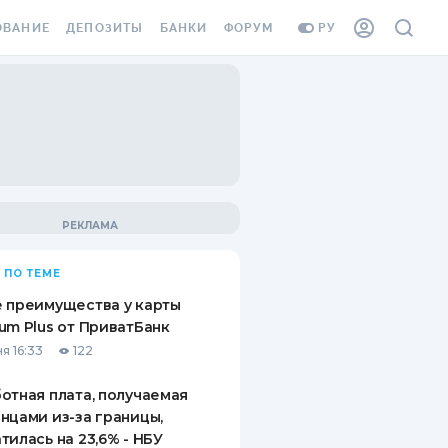
ОВАНИЕ
ДЕПОЗИТЫ
БАНКИ
ФОРУМ
РУ
ВСЕ ДЕПОЗИТЫ
ВСЕ БАНКИ
ВАНИЕ ЖИЛЬЯ ОТ
ДЕПОЗИТЫ В USD
ОТЗЫВЫ О БАНКАХ
И ШАХЕДОВ
ДЕПОЗИТЫ В EUR
МИКРОФИНАНСОВЫЕ
АХОВКА ЗАГРАНИЦУ
ОРГАНИЗАЦИИ
БОНУС К ДЕПОЗИТАМ
ОТЗЫВЫ ОБ МФО
УСЛОВИЯ АКЦИИ
Я КАРТА
 ПО ТЕМЕ
ВОПРОСЫ И ОТВЕТЫ
ОННАЯ ВИНЬЕТКА
 преимущества у карты
ДЕПОЗИТНЫЙ КАЛЬКУЛЯТОР
um Plus от ПриватБанк
Я СОТРУДНИКОВ
я 16:33
122
ПУТЕВОДИТЕЛИ ПО
SSISTANCE
СБЕРЕЖЕНИЯМ
отная плата, получаемая
нцами из-за границы,
ВАНИЕ ОТ
тилась на 23,6% - НБУ
ТНЫХ СЛУЧАЕВ