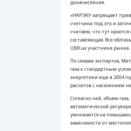
доначисления.
«НКРЭКУ запрещает прив
счетчики под это и зато
считаем, что тут кроетс
составляющая. Все облгаз
UBR
.ua участники рынка.
По словам экспертов, Ме
газа к стандартным усл
энергетики еще в 2004 го
расчетов с населением н
Согласно ней, объем газа
автоматической регулиро
умножается на повышаю
зависимости от местопол