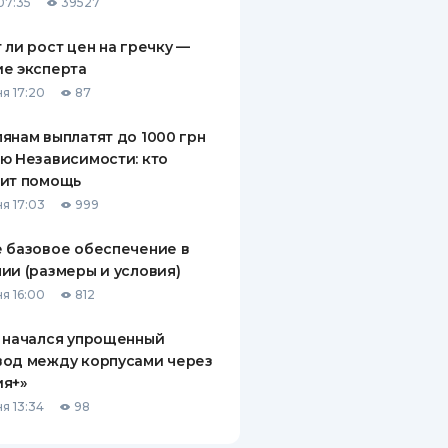
07:35
39527
 ли рост цен на гречку —
е эксперта
я 17:20
87
янам выплатят до 1000 грн
ю Независимости: кто
чит помощь
я 17:03
999
 базовое обеспечение в
ии (размеры и условия)
я 16:00
812
 начался упрощенный
вод между корпусами через
ия+»
я 13:34
98