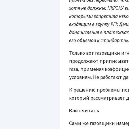
причем без пересчета. Так
хотя не должны:
НКРЭКУ
ещ
которыми запретила нек
входящим в группу
РГК
Дми
доначисления в платежках 
его объемов к стандартны
Только вот газовщики иг
продолжают приписыват
газа, применяя коэффиц
условиям. Не работают д
К решению проблемы по
который рассматривает де
Как считать
Сами же газовщики намер