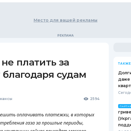
Место для вашей рекламы
не платить за
ТАКЖЕ
 благодаря судам
Долги
даже 
кварт
Сегодн
нансы
2594
ПАРТН
гриве
пешить оплачивать платежки, в которых
(Укрг
требления газа за прошлые периоды,
подд