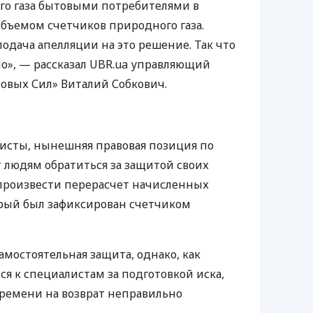
го газа бытовыми потребителями в
объемом счетчиков природного газа.
одача апелляции на это решение. Так что
но», — рассказал
UBR
.ua управляющий
овых Сил» Виталий Собкович.
ристы, нынешняя правовая позиция по
т людям обратиться за защитой своих
ь произвести перерасчет начисленных
орый был зафиксирован счетчиком
амостоятельная защита, однако, как
я к специалистам за подготовкой иска,
ремени на возврат неправильно