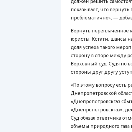
должен решить самостоят
показывает, что вернуть 
проблематично», — добав
Вернуть переплаченное мо
юристы. Кстати, шансы на
доля успеха такого мероп
сторону в споре между р
Верховный суд. Судя по в
стороны друг другу усту
«По этому вопросу есть 
Днепропетровской области
«Днепропетровскгаз сбы
«Днепропетровскгаз», дело
Суд обязал ответчика от
объемы природного газа 