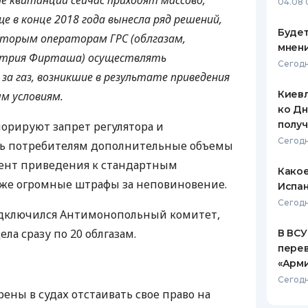
ие квитанции сейчас приходят массово,
04.08 
е в конце 2018 года вынесла ряд решений,
Будет
оторым операторам
ГРС
(облгазам,
мнени
трия Фирташа) осуществлять
Сегодн
за газ, возникшие в результате приведения
Киевл
м условиям.
ко Дн
полу
норируют запрет регулятора и
Сегодн
ь потребителям дополнительные объемы
иент приведения к стандартным
Какое
аже огромные штрафы за неповиновение.
Испан
Сегодн
дключился Антимонопольный комитет,
ла сразу по 20 облгазам.
В ВСУ
пере
«Арм
Сегодн
ены в судах отстаивать свое право на