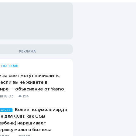
 ПО ТЕМЕ
 за свет могут начислить,
если вы не живете в
ире — объяснение от Yasno
я 18:03
194
Более полумиллиарда
ЕРСКАЯ
н для ФЛП: как UGB
азбанк) наращивает
ержку малого бизнеса