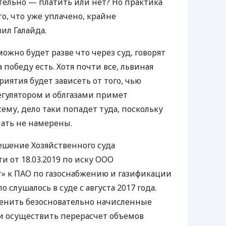
ельно — платить или нет? Но практика
то, что уже уплачено, крайне
ил Галайда.
жно будет разве что через суд, говорят
 победу есть. Хотя почти все, львиная
риятия будет зависеть от того, чью
егулятором и облгазами примет
сему, дело таки попадет туда, поскольку
пать не намерены.
решение Хозяйственного суда
 от 18.03.2019 по иску
ООО
т» к
ПАО
по газоснабжению и газификации
 слушалось в суде с августа 2017 года.
менить безосновательно начисленные
и осуществить перерасчет объемов