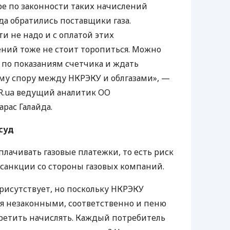
оре по законности таких начислений
да обратились поставщики газа.
и не надо и с оплатой этих
ний тоже не стоит торопиться. Можно
 по показаниям счетчика и ждать
ому спору между
НКРЭКУ
и облгазами», —
R
.ua ведущий аналитик ОО
рас Галайда.
суд
плачивать газовые платежки, то есть риск
санкции со стороны газовых компаний.
рисутствует, но поскольку
НКРЭКУ
я незаконными, соответственно и пеню
ретить начислять. Каждый потребитель