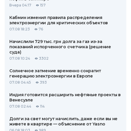
Вчера 04:17
157
Кабмин изменил правила распределения
электроэнергии для критических объектов
07.08 18:23
76
Начислили 729 тыс. грн долга за газ из-за
показаний испорченного счетчика (решение
суда)
07.08 10:24
3302
Солнечное затмение временно сократит
генерацию электроэнергии в Европе
07.08 04:45
393
Индия готовится расширить нефтяные проекты в
Венесуэле
07.08 02:44
114
Долги за свет могут начислить, даже если вы не
живете в квартире — объяснение от Yasno
06.08 18:03
989