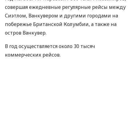
совершая ежедневные регулярные рейсы между
Сиэтлом, Ванкувером и другими городами на
побережье Британской Колумбии, а также на
остров Ванкувер.
В год осуществляется около 30 тысяч
коммерческих рейсов.
Для перехода на электрические самолеты
компания будет тесно сотрудничать с МagniX,
которая разработала электродвигатель мощностью
750 л.с. В сочетании с аккумуляторной батареей
этот двигатель обеспечит самолет достаточным
количеством электроэнергии и мощности
примерно на час полета. Продолжительность всех
маршрутов Harbour Air обычно не превышает 30
минут, поэтому электрическая технология