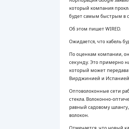
Корпорация Google заявил
который компания прокла
будет самым быстрым в с
Об этом пишет
WIRED
.
Ожидается, что кабель б
По оценкам компании, он 
секунду. Это примерно на
который может передават
Вирджинией и Испанией
Оптоволоконные сети раб
стекла. Волоконно-оптич
равный садовому шлангу, 
волокон.
Отмечается, что новый ка