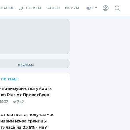
ОВАНИЕ
ДЕПОЗИТЫ
БАНКИ
ФОРУМ
РУ
ВСЕ ДЕПОЗИТЫ
ВСЕ БАНКИ
ВАНИЕ ЖИЛЬЯ ОТ
ДЕПОЗИТЫ В USD
ОТЗЫВЫ О БАНКАХ
И ШАХЕДОВ
ДЕПОЗИТЫ В EUR
МИКРОФИНАНСОВЫЕ
АХОВКА ЗАГРАНИЦУ
ОРГАНИЗАЦИИ
БОНУС К ДЕПОЗИТАМ
ОТЗЫВЫ ОБ МФО
УСЛОВИЯ АКЦИИ
Я КАРТА
 ПО ТЕМЕ
ВОПРОСЫ И ОТВЕТЫ
ОННАЯ ВИНЬЕТКА
 преимущества у карты
ДЕПОЗИТНЫЙ КАЛЬКУЛЯТОР
um Plus от ПриватБанк
Я СОТРУДНИКОВ
16:33
342
ПУТЕВОДИТЕЛИ ПО
SSISTANCE
СБЕРЕЖЕНИЯМ
отная плата, получаемая
нцами из-за границы,
ВАНИЕ ОТ
тилась на 23,6% - НБУ
ТНЫХ СЛУЧАЕВ