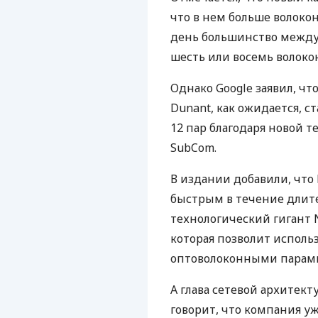
что в нем больше волоко
день большинство между
шесть или восемь волоко
Однако Google заявил, чт
Dunant, как ожидается, с
12 пар благодаря новой т
SubCom.
В издании добавили, что
быстрым в течение длите
технологический гигант
которая позволит исполь
оптоволоконными парам
А глава сетевой архитек
говорит, что компания у