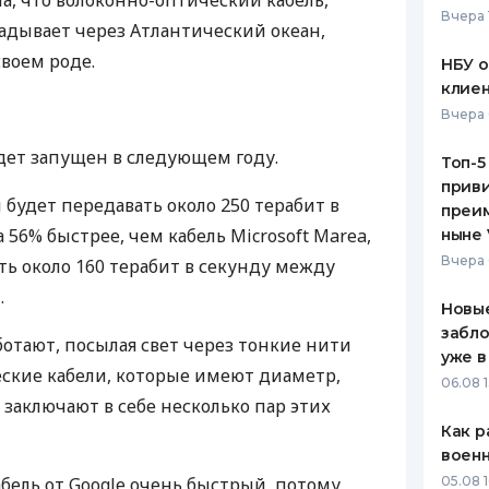
а, что волоконно-оптический кабель,
Вчера 
дывает через Атлантический океан,
ЕЖЕМЕСЯЧНЫЙ ОБЗОР
ПУТЕВО
КЕШБЭКА
СТРАХО
воем роде.
НБУ 
клиен
ПУТЕВОДИТЕЛИ ПО
ВСЕ СТ
Вчера 
БАНКОВСКИМ КАРТАМ
СТРАХО
удет запущен в следующем году.
Топ-5
приви
ОТЗЫВЫ
будет передавать около 250 терабит в
КОМПАН
преим
 56% быстрее, чем кабель Microsoft Marea,
ныне 
ДОСТАВ
Вчера 
ь около 160 терабит в секунду между
.
КОНТАК
Новые
забло
отают, посылая свет через тонкие нити
уже в
еские кабели, которые имеют диаметр,
06.08 1
заключают в себе несколько пар этих
Как р
воен
бель от Google очень быстрый, потому
05.08 1