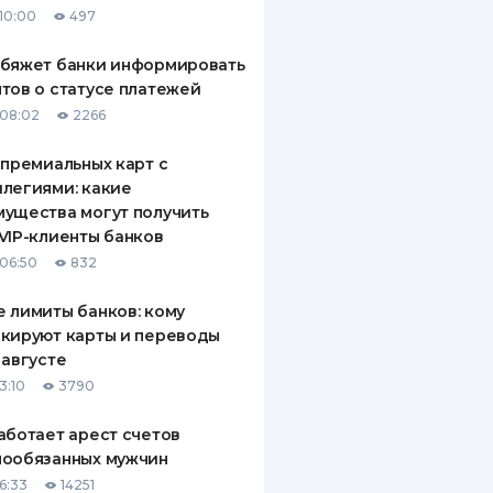
10:00
497
ДИТЕЛИ ПО
ВАНИЮ
обяжет банки информировать
тов о статусе платежей
РАХОВЫЕ ПОЛИСЫ
08:02
2266
ВЫЕ КОМПАНИИ
 премиальных карт с
легиями: какие
 О СТРАХОВЫХ
ИЯХ
ущества могут получить
VIP-клиенты банков
КА И ОПЛАТА
06:50
832
ТЫ
 лимиты банков: кому
кируют карты и переводы
 августе
3:10
3790
аботает арест счетов
нообязанных мужчин
6:33
14251