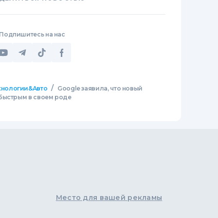
Подпишитесь на нас
/
хнологии&Авто
Google заявила, что новый
быстрым в своем роде
Место для вашей рекламы