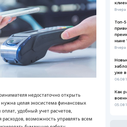
клиен
Вчера 
Топ-5
приви
преим
ныне 
Вчера 
Новые
забло
уже в
06.08 1
Как р
ринимателя недостаточно открыть
воен
у нужна целая экосистема финансовых
05.08 1
 оплат, удобный учет расчетов,
 расходов, возможность управлять всем
изировать бумажную работу.