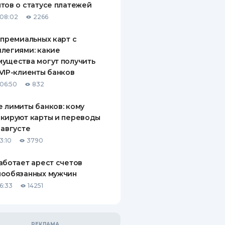
тов о статусе платежей
08:02
2266
 премиальных карт с
легиями: какие
ущества могут получить
VIP-клиенты банков
06:50
832
 лимиты банков: кому
кируют карты и переводы
 августе
3:10
3790
аботает арест счетов
нообязанных мужчин
6:33
14251