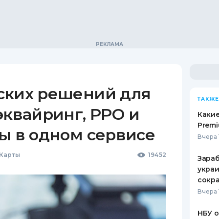
ских решений для
ТАКЖЕ
эквайринг, РРО и
Какие
Premi
ы в одном сервисе
Вчера 
 Карты
19452
Зараб
украи
сокра
Вчера 
НБУ 