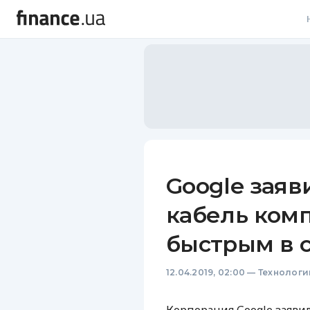
В
В
Л
А
Н
Google заяв
С
кабель ком
П
быстрым в 
Т
12.04.2019, 02:00
—
Технологи
Р