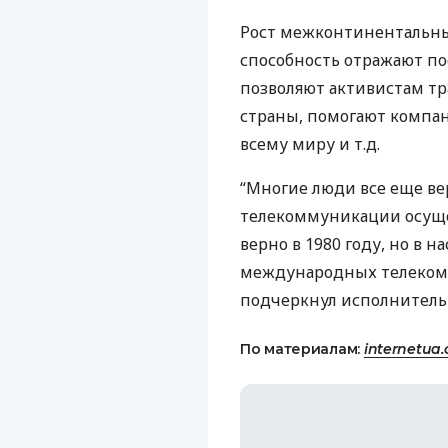
Рост межконтинентальны
способность отражают п
позволяют активистам тр
страны, помогают компан
всему миру и т.д.
“Многие люди все еще в
телекоммуникации осущес
верно в 1980 году, но в 
международных телекомм
подчеркнул исполнител
По материалам:
internetua