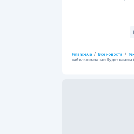
/
/
Finance.ua
Все новости
Те
кабель компании будет самым 