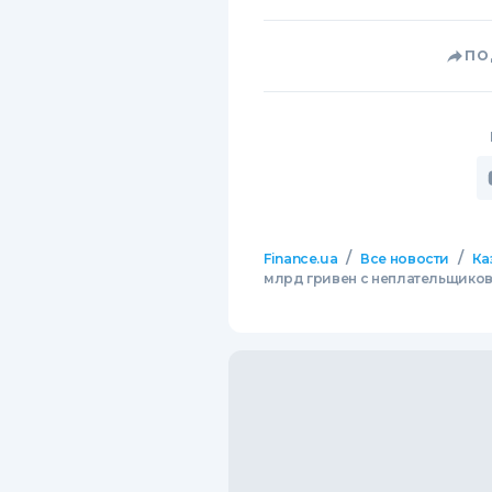
ПО
/
/
Finance.ua
Все новости
Ка
млрд гривен с неплательщико