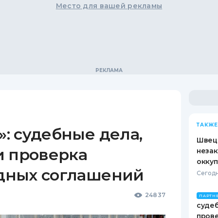
Место для вашей рекламы
ТАКЖЕ
: судебные дела,
Швеци
и проверка
незак
оккуп
дных соглашений
Сегодн
24837
ПАРТН
судеб
пров