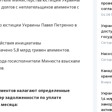
ители Министерства юстиции Украины
пров
н долгов с неплательщиков алиментов с
ЕЖЕМЕСЯЧНЫЙ ОБЗОР
ПУТЕВО
согл
КЕШБЭКА
СТРАХО
04.08 
ПУТЕВОДИТЕЛИ ПО
ВСЕ СТ
 юстиции Украины Павел Петренко в
Украи
БАНКОВСКИМ КАРТАМ
досту
СТРАХО
госу
 действия инициативы
ОТЗЫВЫ
Сегодн
КОМПАН
ачено 5,8 млрд гривен алиментов.
Наско
ДОСТАВ
Сегодн
 года госисполнители Минюста взыскали
в.
КОНТАК
Канад
хран
Вчера 
иментов налагают определенные
Украи
ер задолженности по уплате
1,4 м
 месяца:
замо
актив