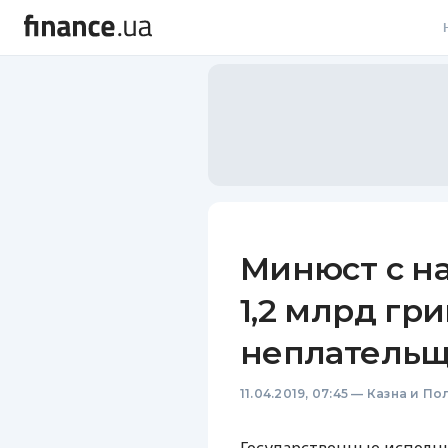
В
В
Л
А
Н
Минюст с на
С
1,2 млрд гри
П
неплательщ
Т
11.04.2019, 07:45
—
Казна и По
Р