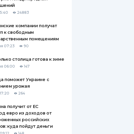
ашений
15:40
24883
нские компании получат
п к свободным
дарственным помещениям
я 07:23
90
лько столица готова к зиме
я 06:00
147
а поможет Украине с
ением урожая
17:20
264
на получит от ЕС
лрд евро из доходов от
роженных российских
ов: куда пойдут деньги
09:12
148