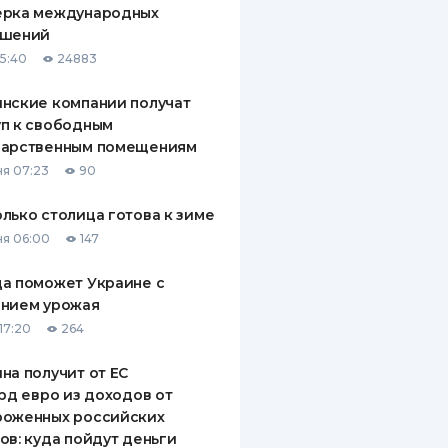
ерка международных
ДИТЕЛИ ПО
ашений
ВАНИЮ
15:40
24883
РАХОВЫЕ ПОЛИСЫ
нские компании получат
п к свободным
ВЫЕ КОМПАНИИ
дарственным помещениям
 О СТРАХОВЫХ
я 07:23
90
ИЯХ
лько столица готова к зиме
КА И ОПЛАТА
я 06:00
147
ТЫ
а поможет Украине с
ением урожая
17:20
264
на получит от ЕС
лрд евро из доходов от
роженных российских
ов: куда пойдут деньги