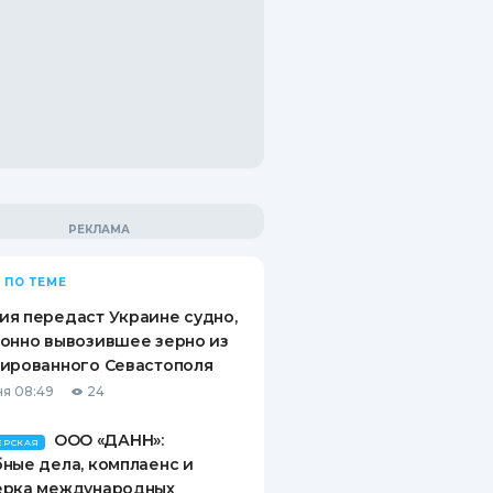
 ПО ТЕМЕ
я передаст Украине судно,
онно вывозившее зерно из
ированного Севастополя
я 08:49
24
ООО «ДАНН»:
ЕРСКАЯ
ные дела, комплаенс и
ерка международных