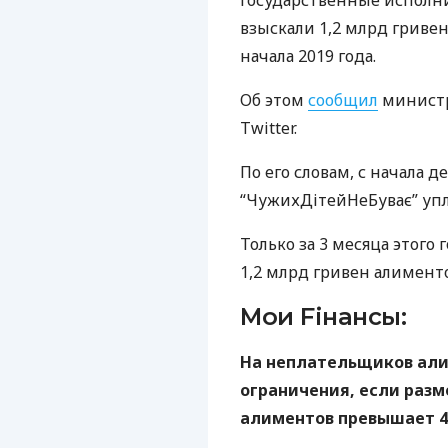
Государственные исполн
взыскали 1,2 млрд гриве
начала 2019 года.
Об этом
сообщил
министр
Twitter.
По его словам, с начала
“ЧужихДітейНеБуває” упл
Только за 3 месяца этого
1,2 млрд гривен алименто
Мои Fiнансы:
На неплательщиков ал
ограничения, если разм
алиментов превышает 4