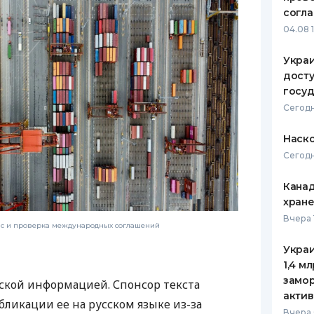
согл
04.08 
Украи
досту
госу
Сегодн
Наско
Сегодн
Канад
хран
Вчера 
нс и проверка международных соглашений
Украи
1,4 м
замо
ской информацией. Спонсор текста
актив
бликации ее на русском языке из-за
Вчера 