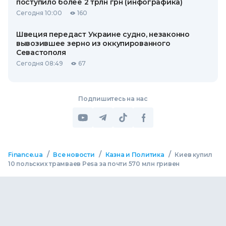
поступило более 2 трлн грн (инфографика)
Сегодня 10:00
160
Швеция передаст Украине судно, незаконно
вывозившее зерно из оккупированного
Севастополя
Сегодня 08:49
67
Подпишитесь на нас
/
/
/
Finance.ua
Все новости
Казна и Политика
Киев купил
10 польских трамваев Pesa за почти 570 млн гривен