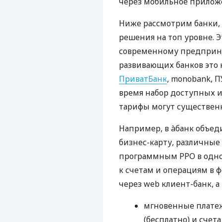
через мобильное прилож
Ниже рассмотрим банки,
решения на топ уровне. Э
современному предприни
развивающих банков это 
ПриватБанк
, monobank, П
время набор доступных и
тарифы могут существенн
Например, в àбанк объед
бизнес-карту, различные
программным РРО в одном
к счетам и операциям в ф
через web клиент-банк, а
мгновенные платеж
(бесплатно) и счета