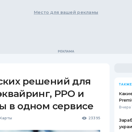
Место для вашей рекламы
ских решений для
ТАКЖЕ
эквайринг, РРО и
Какие
Premi
ы в одном сервисе
Вчера 
 Карты
23395
Зараб
украи