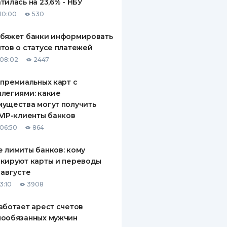
тилась на 23,6% - НБУ
10:00
530
обяжет банки информировать
тов о статусе платежей
08:02
2447
 премиальных карт с
легиями: какие
ущества могут получить
VIP-клиенты банков
06:50
864
 лимиты банков: кому
кируют карты и переводы
 августе
3:10
3908
аботает арест счетов
нообязанных мужчин