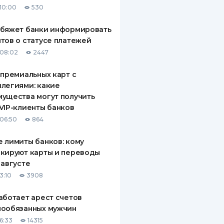
10:00
530
ДИТЕЛИ ПО
ВАНИЮ
обяжет банки информировать
тов о статусе платежей
РАХОВЫЕ ПОЛИСЫ
08:02
2447
ВЫЕ КОМПАНИИ
 премиальных карт с
легиями: какие
 О СТРАХОВЫХ
ИЯХ
ущества могут получить
VIP-клиенты банков
КА И ОПЛАТА
06:50
864
ТЫ
 лимиты банков: кому
кируют карты и переводы
 августе
3:10
3908
аботает арест счетов
нообязанных мужчин
6:33
14315