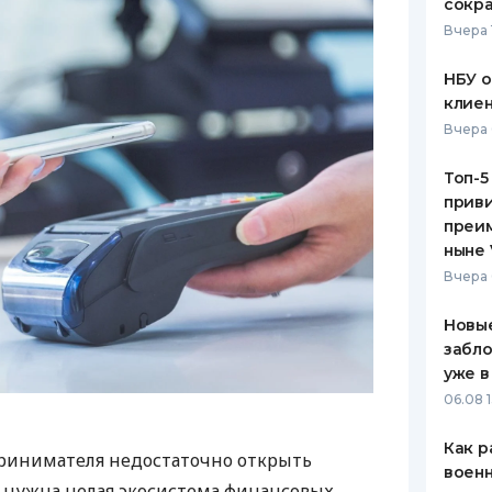
сокра
Вчера 
НБУ 
клиен
Вчера 
Топ-5
приви
преим
ныне 
Вчера 
Новые
забло
уже в
06.08 1
Как р
ринимателя недостаточно открыть
воен
у нужна целая экосистема финансовых