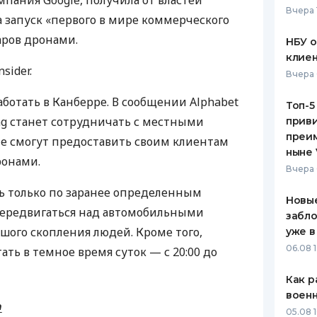
мпания Google, получила от властей
Вчера 
 запуск «первого в мире коммерческого
ЕЖЕМЕСЯЧНЫЙ ОБЗОР
ПУТЕВО
КЕШБЭКА
СТРАХО
аров дронами.
НБУ 
клиен
ПУТЕВОДИТЕЛИ ПО
ВСЕ СТ
sider.
Вчера 
БАНКОВСКИМ КАРТАМ
СТРАХО
аботать в Канберре. В сообщении Alphabet
Топ-5
ing станет сотрудничать с местными
приви
ОТЗЫВЫ
КОМПАН
преим
 смогут предоставить своим клиентам
ныне 
ронами.
ДОСТАВ
Вчера 
ь только по заранее определенным
КОНТАК
Новые
передвигаться над автомобильными
забло
шого скопления людей. Кроме того,
уже в
06.08 1
ть в темное время суток — с 20:00 до
Как р
воен
m
05.08 1