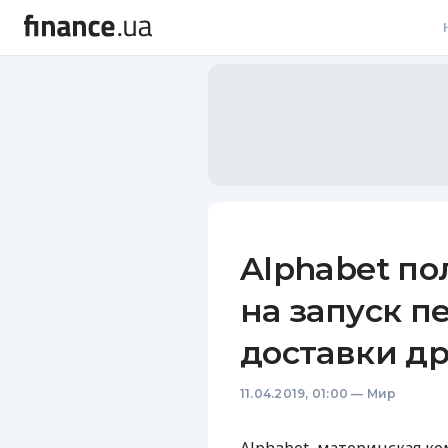
В
В
Л
А
Н
Alphabet п
С
на запуск п
П
доставки д
Т
11.04.2019, 01:00
—
Мир
Р