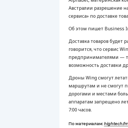
Alphabet, материнская ко
Австралии разрешение на
сервиса» по доставке тов
Об этом пишет Business In
Доставка товаров будет р
говорится, что сервис W
предпринимателями — те
возможность доставки д
Дроны Wing смогут летат
маршрутам и не смогут 
дорогами и местами боль
аппаратам запрещено лета
7:00 часов.
По материалам:
hightech.f