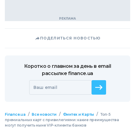
ПОДЕЛИТЬСЯ НОВОСТЬЮ
Коротко о главном за день в email
рассылке finance.ua
Ваш email
/
/
/
Finance.ua
Все новости
Финтех и Карты
Топ-5
премиальных карт с привилегиями: какие преимущества
могут получить ныне VIP-клиенты банков