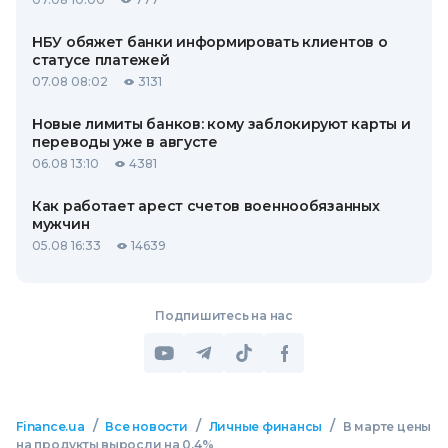
НБУ обяжет банки информировать клиентов о
статусе платежей
07.08 08:02
3131
Новые лимиты банков: кому заблокируют карты и
переводы уже в августе
06.08 13:10
4381
Как работает арест счетов военнообязанных
мужчин
05.08 16:33
14639
Подпишитесь на нас
/
/
/
Finance.ua
Все новости
Личные финансы
В марте цены
на продукты выросли на 0,4%