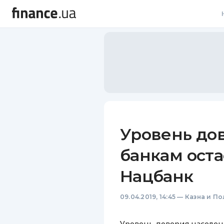
В
В
Л
А
Н
Уровень до
С
банкам оста
П
Нацбанк
Т
09.04.2019, 14:45
—
Казна и По
Р