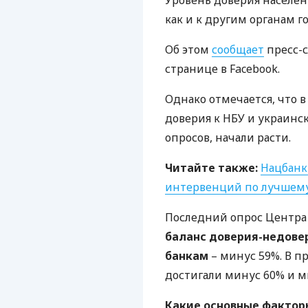
Уровень доверия населен
как и к другим органам г
Об этом
сообщает
пресс-с
странице в Facebook.
Однако отмечается, что в
доверия к
НБУ
и украинск
опросов, начали расти.
Читайте также:
Нацбанк
интервенций по лучшему
Последний опрос Центра Р
баланс доверия-недове
банкам
– минус 59%. В п
достигали минус 60% и м
Какие основные фактор