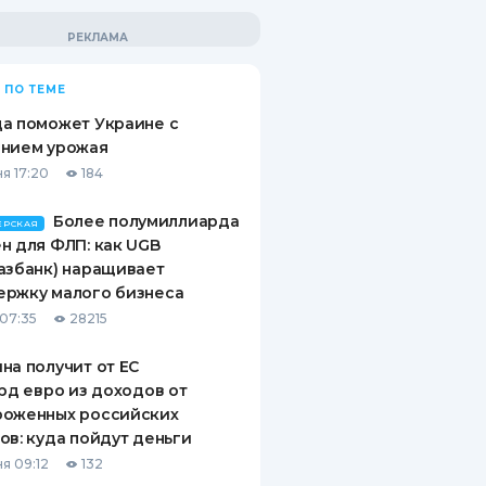
 ПО ТЕМЕ
а поможет Украине с
ением урожая
я 17:20
184
Более полумиллиарда
ЕРСКАЯ
н для ФЛП: как UGB
азбанк) наращивает
ержку малого бизнеса
07:35
28215
на получит от ЕС
лрд евро из доходов от
роженных российских
ов: куда пойдут деньги
я 09:12
132