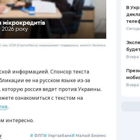
В Укр
декла
теле
Сегодн
Экспе
 как UGB (Укргазбанк) наращивает поддержку малого бизнеса
буде
Вчера 
Прези
ской информацией. Спонсор текста
моби
бликации ее на русском языке из-за
Вчера 
которую россия ведет против Украины.
ожете ознакомиться с текстом на
лке
.
ам интересно.
к
#
ФЛП
#
Укргазбанк
#
Малый Бизнес