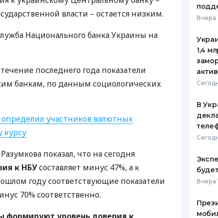
ия к украинскому Центральному банку –
подд
осударственной власти – остается низким.
ЕЖЕМЕСЯЧНЫЙ ОБЗОР
ПУТЕВО
Вчера 
КЕШБЭКА
СТРАХО
лужба Национального банка Украины на
Украи
ПУТЕВОДИТЕЛИ ПО
ВСЕ СТ
1,4 м
БАНКОВСКИМ КАРТАМ
замо
СТРАХО
 течение последнего года показатели
актив
им банкам, по данным социологических
ОТЗЫВЫ
Сегодн
КОМПАН
В Укр
ДОСТАВ
декла
 определил участников валютных
теле
 курсу
КОНТАК
Сегодн
азумкова показал, что на сегодня
Экспе
рия к
НБУ
составляет минус 47%, а к
буде
рошлом году соответствующие показатели
Вчера 
инус 70% соответственно.
Прези
моби
ы формируют уровень доверия к