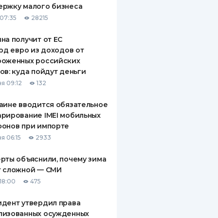
ержку малого бизнеса
ДИТЕЛИ ПО
07:35
28215
ВАНИЮ
на получит от ЕС
РАХОВЫЕ ПОЛИСЫ
лрд евро из доходов от
роженных российских
ВЫЕ КОМПАНИИ
ов: куда пойдут деньги
 О СТРАХОВЫХ
я 09:12
132
ИЯХ
аине вводится обязательное
КА И ОПЛАТА
рирование IMEI мобильных
фонов при импорте
ТЫ
я 06:15
2933
рты объяснили, почему зима
т сложной — СМИ
18:00
475
дент утвердил права
лизованных осужденных