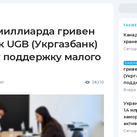
ТАКЖЕ
миллиарда гривен
Канад
к UGB (Укргазбанк)
хран
Сегодн
 поддержку малого
ПАРТН
гриве
(Укрг
ит
28210
подд
Вчера 
Украи
1,4 м
замо
актив
Сегодн