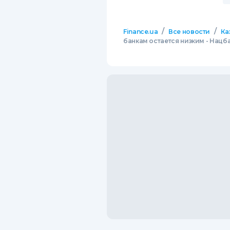
/
/
Finance.ua
Все новости
Ка
банкам остается низким - Нацб