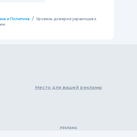
/
зна и Политика
Уровень доверия украинцев к
анк
Место для вашей рекламы