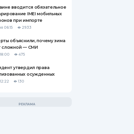
аине вводится обязательное
рирование IMEI мобильных
фонов при импорте
я 06:15
2933
рты объяснили, почему зима
т сложной — СМИ
18:00
475
дент утвердил права
лизованных осужденных
12:22
130