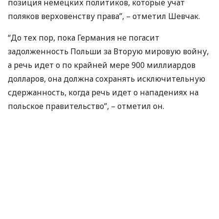
позиция немецких политиков, которые учат
поляков верховенству права”, – отметил Шевчак.
“До тех пор, пока Германия не погасит
задолженность Польши за Вторую мировую войну,
а речь идет о по крайней мере 900 миллиардов
долларов, она должна сохранять исключительную
сдержанность, когда речь идет о нападениях на
польское правительство”, – отметил он.
По его словам, польское правительство не должен
отступать в вопросе немецких репараций.
Как известно, Германия отклонила требование
Польши относительно новых переговоров о
выплате дополнительных репараций за годы
Второй мировой войны, отметив, что эта проблема
уже была урегулирована в 1953 году.