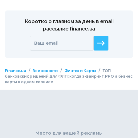
Коротко о главном за день в email
рассылке finance.ua
Ваш email
/
/
/
Finance.ua
Все новости
Финтех и Карты
ТОП
банковских решений для ФЛП: когда эквайринг, РРО и бизнес
карты в одном сервисе
Место для вашей рекламы