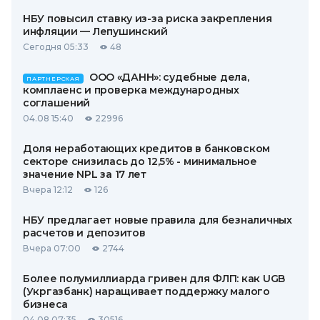
НБУ повысил ставку из-за риска закрепления
инфляции — Лепушинский
Сегодня 05:33
48
ООО «ДАНН»: судебные дела,
ПАРТНЕРСКАЯ
комплаенс и проверка международных
соглашений
04.08 15:40
22996
Доля неработающих кредитов в банковском
секторе снизилась до 12,5% - минимальное
значение NPL за 17 лет
Вчера 12:12
126
НБУ предлагает новые правила для безналичных
расчетов и депозитов
Вчера 07:00
2744
Более полумиллиарда гривен для ФЛП: как UGB
(Укргазбанк) наращивает поддержку малого
бизнеса
04.08 07:35
30516