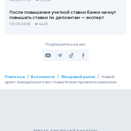
После повышения учетной ставки банки начнут
повышать ставки по депозитам — эксперт
03.08 06:18
4425
Подпишитесь на нас
/
/
/
Finance.ua
Все новости
Фондовый рынок
Новый
арест скандального экс-главы Nissan признали законным
Место для вашей рекламы