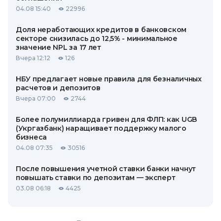
04.08 15:40
22996
Доля неработающих кредитов в банковском
секторе снизилась до 12,5% - минимальное
значение NPL за 17 лет
Вчера 12:12
126
НБУ предлагает новые правила для безналичных
расчетов и депозитов
Вчера 07:00
2744
Более полумиллиарда гривен для ФЛП: как UGB
(Укргазбанк) наращивает поддержку малого
бизнеса
04.08 07:35
30516
После повышения учетной ставки банки начнут
повышать ставки по депозитам — эксперт
03.08 06:18
4425