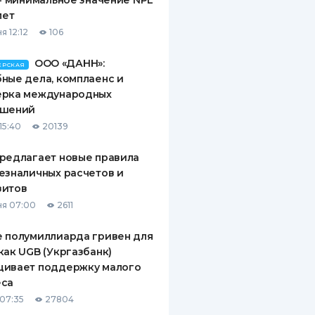
 - минимальное значение NPL
лет
я 12:12
106
ООО «ДАНН»:
ЕРСКАЯ
ные дела, комплаенс и
ерка международных
ашений
15:40
20139
редлагает новые правила
езналичных расчетов и
зитов
я 07:00
2611
 полумиллиарда гривен для
как UGB (Укргазбанк)
щивает поддержку малого
еса
07:35
27804