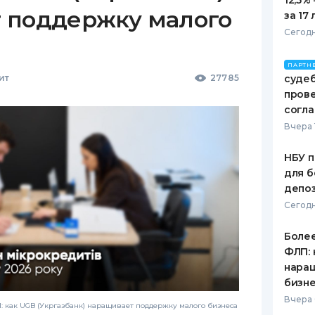
12,5%
 поддержку малого
за 17 
Сегодн
ПАРТН
ит
27785
судеб
пров
согл
Вчера 
НБУ п
для б
депо
Сегодн
Более
ФЛП: 
нара
бизн
Вчера 
 как UGB (Укргазбанк) наращивает поддержку малого бизнеса