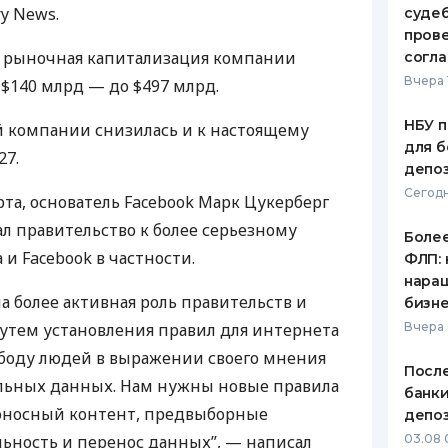
ry News.
судеб
ЕЖЕМЕСЯЧНЫЙ ОБЗОР
ПУТЕВО
пров
КЕШБЭКА
СТРАХО
 рыночная капитализация компании
согл
Вчера 
 $140 млрд — до $497 млрд.
ПУТЕВОДИТЕЛИ ПО
ВСЕ СТ
БАНКОВСКИМ КАРТАМ
НБУ п
й компании снизилась и к настоящему
СТРАХО
для б
27.
депо
ОТЗЫВЫ
КОМПАН
Сегодн
арта, основатель Facebook Марк Цукерберг
ал правительство к более серьезному
ДОСТАВ
Более
и Facebook в частности.
ФЛП: 
КОНТАК
нара
а более активная роль правительств и
бизн
утем установления правил для интернета
Вчера 
боду людей в выражении своего мнения
После
альных данных. Нам нужны новые правила
банки
доносный контент, предвыборные
депоз
ьность и перенос данных”, — написал
03.08 