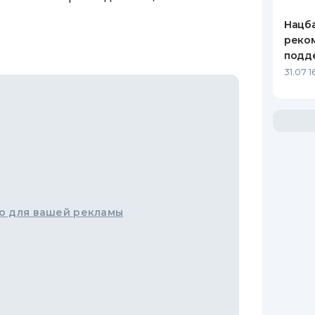
Нацба
реко
подд
31.07 1
о для вашей рекламы