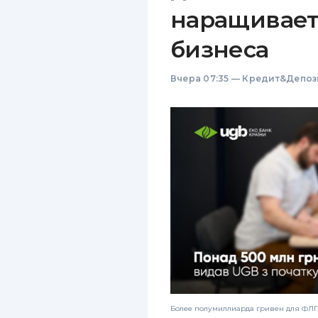
наращивает
бизнеса
Вчера 07:35
—
Кредит&Депоз
Более полумиллиарда гривен для ФЛП: