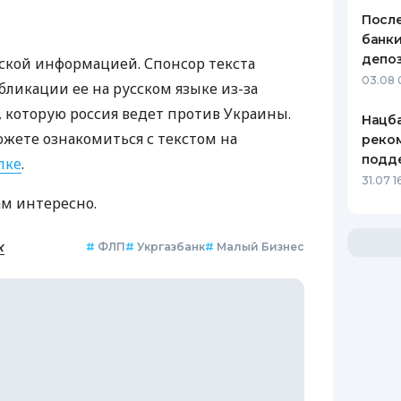
После
банки
депоз
ской информацией. Спонсор текста
03.08 
бликации ее на русском языке из-за
которую россия ведет против Украины.
Нацба
ожете ознакомиться с текстом на
реко
подд
лке
.
31.07 1
ам интересно.
к
#
ФЛП
#
Укргазбанк
#
Малый Бизнес