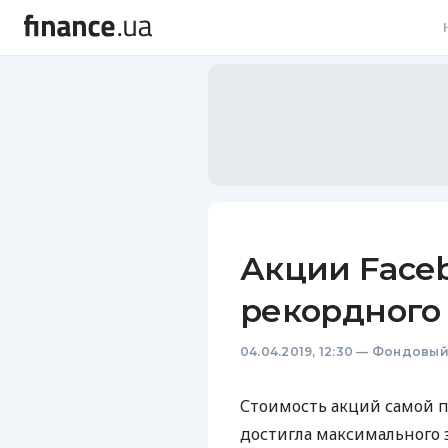
В
В
Л
А
Н
Акции Face
С
рекордного
П
04.04.2019, 12:30
—
Фондовый
Т
Р
Стоимость акций самой п
достигла максимального 