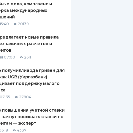
ные дела, комплаенс и
ДИТЕЛИ ПО
ерка международных
ВАНИЮ
ашений
15:40
20139
РАХОВЫЕ ПОЛИСЫ
редлагает новые правила
ВЫЕ КОМПАНИИ
езналичных расчетов и
зитов
 О СТРАХОВЫХ
ИЯХ
я 07:00
2611
КА И ОПЛАТА
 полумиллиарда гривен для
как UGB (Укргазбанк)
ТЫ
щивает поддержку малого
еса
07:35
27804
 повышения учетной ставки
 начнут повышать ставки по
итам — эксперт
06:18
4337