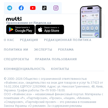
Приложение от Finance.ua
О НАС
РЕДАКЦИЯ
РЕДАКЦИОННАЯ ПОЛИТИКА
ПОЛИТИКА ИИ
ЭКСПЕРТЫ
РЕКЛАМА
СПЕЦПРОЕКТЫ
ПРАВИЛА ПОЛЬЗОВАНИЯ
КОНФИДЕНЦИАЛЬНОСТЬ
КОНТАКТЫ
© 2000–2026 Общество с ограниченной ответственностью
«Файненс.юа», свидетельство на знак для товаров и услуг № 37423 от
16.02.2004, ЕДРПОУ 22929966. Адрес: ул. Николая Гринченко, 4В, Киев,
Украина. График работы: Пн–Пт 9:00–18:00.
ООО «Файненс.юа» – независимый финансовый портал. Материалы с
пометками «Р», «Партнёрская», «Промо», «Акция», «Мнение»,
«Спецпроект», «Партнёрский проект» – это реклама в понимании
Закона Украины «О рекламе». За содержание рекламы