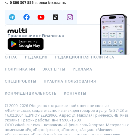
0 800 307 555
звонки бесплатны
Приложение от Finance.ua
О НАС
РЕДАКЦИЯ
РЕДАКЦИОННАЯ ПОЛИТИКА
ПОЛИТИКА ИИ
ЭКСПЕРТЫ
РЕКЛАМА
СПЕЦПРОЕКТЫ
ПРАВИЛА ПОЛЬЗОВАНИЯ
КОНФИДЕНЦИАЛЬНОСТЬ
КОНТАКТЫ
© 2000–2026 Общество с ограниченной ответственностью
«Файненс.юа», свидетельство на знак для товаров и услуг № 37423 от
16.02.2004, ЕДРПОУ 22929966. Адрес: ул. Николая Гринченко, 4В, Киев,
Украина. График работы: Пн–Пт 9:00–18:00.
ООО «Файненс.юа» – независимый финансовый портал. Материалы с
пометками «Р», «Партнёрская», «Промо», «Акция», «Мнение»,
«Спецпроект», «Партнёрский проект» – это реклама в понимании