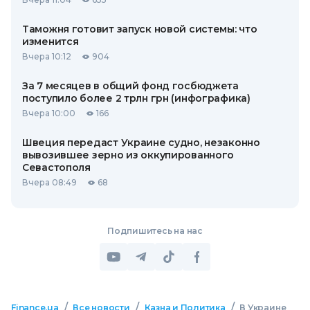
Таможня готовит запуск новой системы: что
изменится
Вчера 10:12
904
За 7 месяцев в общий фонд госбюджета
поступило более 2 трлн грн (инфографика)
Вчера 10:00
166
Швеция передаст Украине судно, незаконно
вывозившее зерно из оккупированного
Севастополя
Вчера 08:49
68
Подпишитесь на нас
/
/
/
Finance.ua
Все новости
Казна и Политика
В Украине