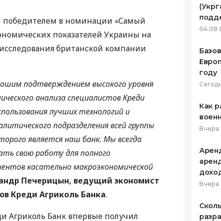
(Укрг
ЕЖЕМЕСЯЧНЫЙ ОБЗОР
ПУТЕВО
подд
ал победителем в номинации «Самый
КЕШБЭКА
СТРАХО
04.08 
ономических показателей Украины на
ПУТЕВОДИТЕЛИ ПО
ВСЕ СТ
м исследования британской компании
Базов
БАНКОВСКИМ КАРТАМ
Европ
СТРАХО
году
рошим подтверждением высокого уровня
ОТЗЫВЫ
Сегодн
КОМПАН
ического анализа специалистов Креди
Как р
спользования лучших технологий и
ДОСТАВ
воен
алитического подразделения всей группы
Вчера 
КОНТАК
торого является наш банк. Мы всегда
Аренд
ть свою работу для полного
аренд
иентов касательно макроэкономической
дохо
андр Печерицын, ведущий экономист
Вчера 
ов Креди Агриколь Банка
.
Сколь
ди Агриколь Банк впервые получил
разра