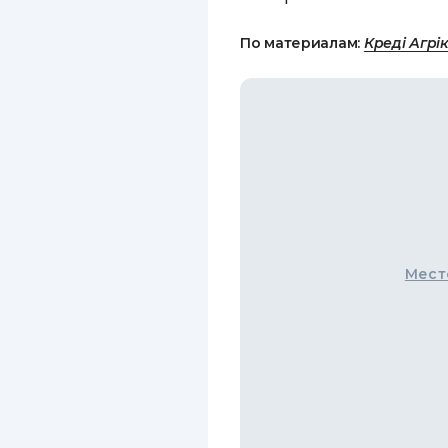
По материалам:
Креді Агрі
Мест