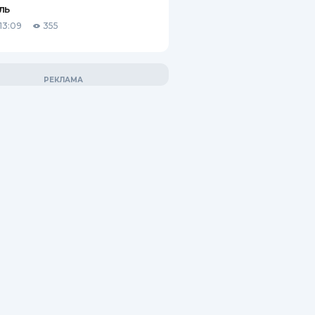
ль
13:09
355