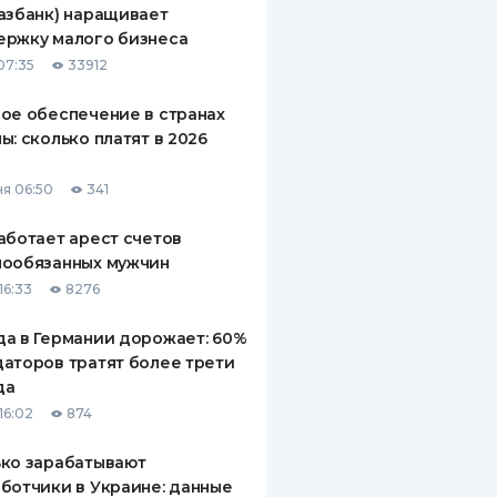
азбанк) наращивает
ДИТЕЛИ ПО
ержку малого бизнеса
ВАНИЮ
07:35
33912
РАХОВЫЕ ПОЛИСЫ
ое обеспечение в странах
ы: сколько платят в 2026
ВЫЕ КОМПАНИИ
 О СТРАХОВЫХ
я 06:50
341
ИЯХ
аботает арест счетов
КА И ОПЛАТА
нообязанных мужчин
16:33
8276
ТЫ
а в Германии дорожает: 60%
аторов тратят более трети
да
16:02
874
ко зарабатывают
ботчики в Украине: данные