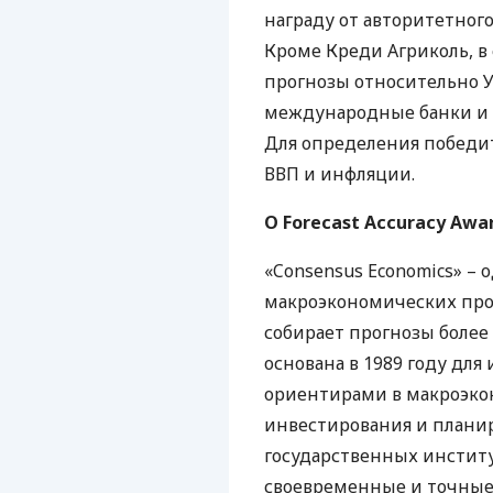
награду от авторитетного
Кроме Креди Агриколь, 
прогнозы относительно У
международные банки и 
Для определения победи
ВВП
и инфляции.
О Forecast Accuracy Awa
«Consensus Economics» –
макроэкономических про
собирает прогнозы более
основана в 1989 году дл
ориентирами в макроэко
инвестирования и планир
государственных институ
своевременные и точные