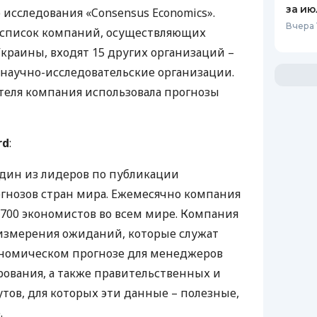
за ию
 исследования «Consensus Economics».
Вчера 
в список компаний, осуществляющих
краины, входят 15 других организаций –
научно-исследовательские организации.
теля компания использовала прогнозы
rd
:
 один из лидеров по публикации
гнозов стран мира. Ежемесячно компания
 700 экономистов во всем мире. Компания
я измерения ожиданий, которые служат
номическом прогнозе для менеджеров
ования, а также правительственных и
тов, для которых эти данные – полезные,
.