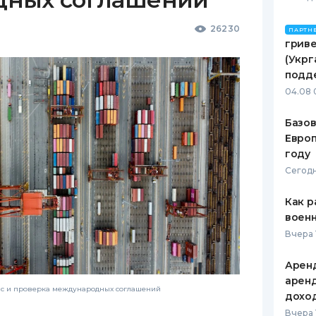
26230
ПАРТН
гриве
(Укрг
подд
04.08 
Базов
Европ
году
Сегодн
Как р
воен
Вчера 
Аренд
аренд
нс и проверка международных соглашений
дохо
Вчера 