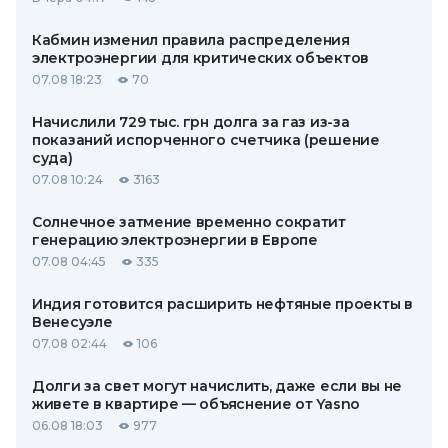
Кабмин изменил правила распределения
электроэнергии для критических объектов
07.08 18:23
70
Начислили 729 тыс. грн долга за газ из-за
показаний испорченного счетчика (решение
суда)
07.08 10:24
3163
Солнечное затмение временно сократит
генерацию электроэнергии в Европе
07.08 04:45
335
Индия готовится расширить нефтяные проекты в
Венесуэле
07.08 02:44
106
Долги за свет могут начислить, даже если вы не
живете в квартире — объяснение от Yasno
06.08 18:03
977