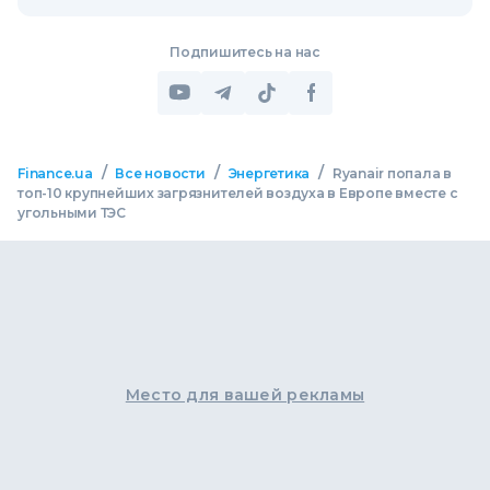
Подпишитесь на нас
/
/
/
Finance.ua
Все новости
Энергетика
Ryanair попала в
топ-10 крупнейших загрязнителей воздуха в Европе вместе с
угольными ТЭС
Место для вашей рекламы