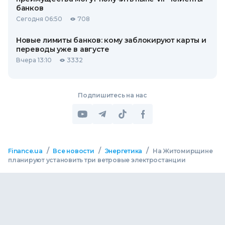
банков
Сегодня 06:50
708
Новые лимиты банков: кому заблокируют карты и
переводы уже в августе
Вчера 13:10
3332
Подпишитесь на нас
/
/
/
Finance.ua
Все новости
Энергетика
На Житомирщине
планируют установить три ветровые электростанции