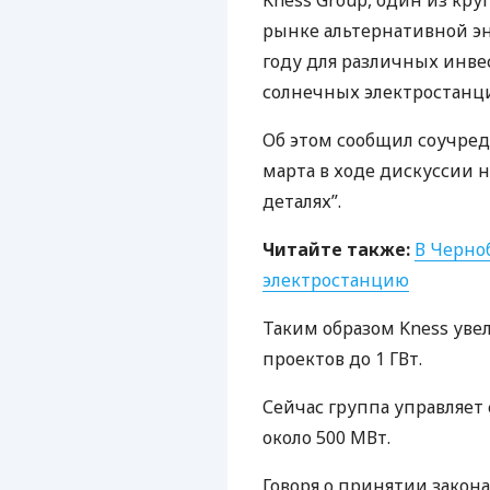
Kness Group, один из кр
рынке альтернативной эн
году для различных инве
солнечных электростанц
Об этом сообщил соучред
марта в ходе дискуссии н
деталях”.
Читайте также:
В Черно
электростанцию
Таким образом Kness ув
проектов до 1 ГВт.
Сейчас группа управляе
около 500 МВт.
Говоря о принятии закон