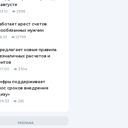
 августе
13:10
2996
аботает арест счетов
нообязанных мужчин
6:33
12799
редлагает новые правила
езналичных расчетов и
зитов
07:00
3304
ифры поддерживает
нос сроков внедрения
изу»
09:33
265