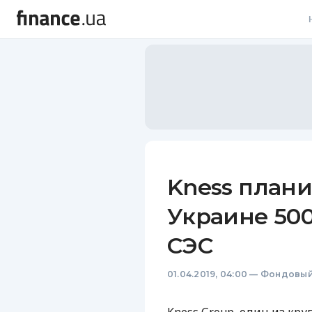
В
В
Л
А
Н
Kness плани
С
Украине 50
П
СЭС
Т
01.04.2019, 04:00
—
Фондовый
Р