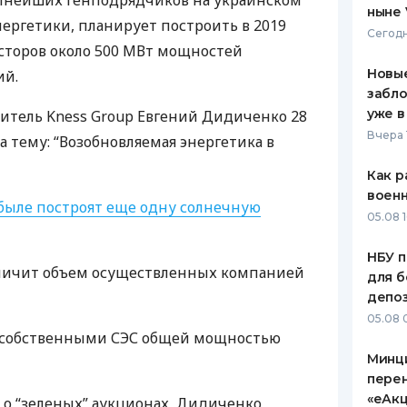
упнейших генподрядчиков на украинском
ныне 
ергетики, планирует построить в 2019
ЕЖЕМЕСЯЧНЫЙ ОБЗОР
ПУТЕВО
Сегодн
КЕШБЭКА
СТРАХО
сторов около 500 МВт мощностей
Новые
ий.
ПУТЕВОДИТЕЛИ ПО
ВСЕ СТ
забло
БАНКОВСКИМ КАРТАМ
уже в
итель Kness Group Евгений Дидиченко 28
СТРАХО
Вчера 
а тему: “Возобновляемая энергетика в
ОТЗЫВЫ
КОМПАН
Как р
воен
быле построят еще одну солнечную
ДОСТАВ
05.08 1
КОНТАК
НБУ п
еличит объем осуществленных компанией
для б
депо
05.08 
т собственными
СЭС
общей мощностью
Минц
пере
«еАкц
а о “зеленых” аукционах, Дидиченко