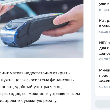
уже в
Вчера 
Как р
воен
05.08 1
НБУ п
для б
депо
05.08 
Минц
ринимателя недостаточно открыть
пере
у нужна целая экосистема финансовых
«еАкц
 оплат, удобный учет расчетов,
04.08 
 расходов, возможность управлять всем
изировать бумажную работу.