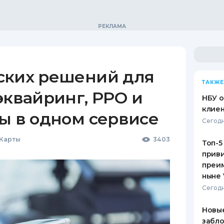
ских решений для
ТАКЖЕ
эквайринг, РРО и
НБУ 
клиен
ы в одном сервисе
Сегодн
 Карты
3403
Топ-5
приви
преим
ныне 
Сегодн
Новые
забло