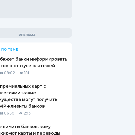
 ПО ТЕМЕ
обяжет банки информировать
тов о статусе платежей
я 08:02
181
 премиальных карт с
легиями: какие
ущества могут получить
VIP-клиенты банков
я 06:50
293
 лимиты банков: кому
кируют карты и переводы