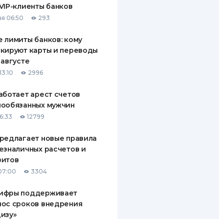
VIP-клиенты банков
ДИТЕЛИ ПО
я 06:50
293
ВАНИЮ
 лимиты банков: кому
РАХОВЫЕ ПОЛИСЫ
кируют карты и переводы
 августе
ВЫЕ КОМПАНИИ
13:10
2996
 О СТРАХОВЫХ
ИЯХ
аботает арест счетов
нообязанных мужчин
КА И ОПЛАТА
6:33
12799
ТЫ
редлагает новые правила
езналичных расчетов и
зитов
07:00
3304
ифры поддерживает
нос сроков внедрения
изу»