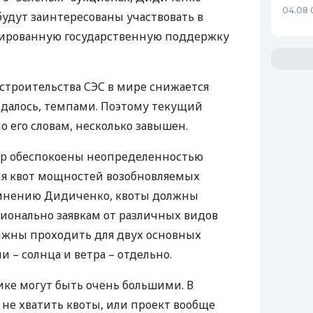
04.08 
будут заинтересованы участвовать в
нтированную государственную поддержку
 строительства
СЭС
в мире снижается
идалось, темпами. Поэтому текущий
по его словам, несколько завышен.
oup обеспокоены неопределенностью
я квот мощностей возобновляемых
 мнению Дидиченко, квоты должны
ионально заявкам от различных видов
лжны проходить для двух основных
и – солнца и ветра – отдельно.
ике могут быть очень большими. В
 не хватить квоты, или проект вообще