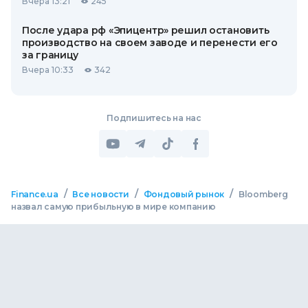
Вчера 13:21
245
После удара рф «Эпицентр» решил остановить
производство на своем заводе и перенести его
за границу
Вчера 10:33
342
Подпишитесь на нас
/
/
/
Finance.ua
Все новости
Фондовый рынок
Bloomberg
назвал самую прибыльную в мире компанию