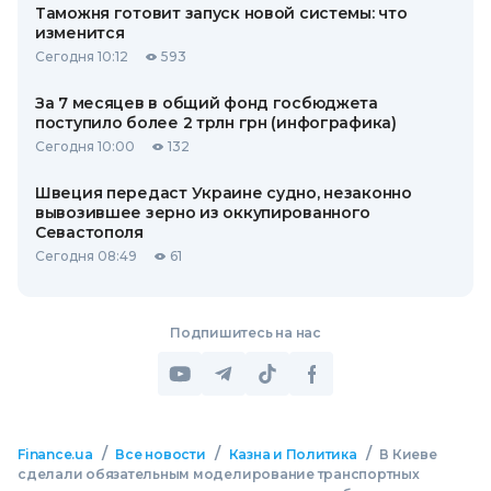
Таможня готовит запуск новой системы: что
изменится
Сегодня 10:12
593
За 7 месяцев в общий фонд госбюджета
поступило более 2 трлн грн (инфографика)
Сегодня 10:00
132
Швеция передаст Украине судно, незаконно
вывозившее зерно из оккупированного
Севастополя
Сегодня 08:49
61
Подпишитесь на нас
/
/
/
Finance.ua
Все новости
Казна и Политика
В Киеве
сделали обязательным моделирование транспортных