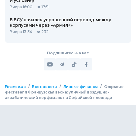
и условия)
Вчера 16:00
1761
В ВСУ начался упрощенный перевод между
корпусами через «Армия+»
Вчера 13:34
232
Подпишитесь на нас
/
/
/
Finance.ua
Все новости
Личные финансы
Открытие
фестиваля Французская весна: уличный воздушно-
акрабатический перфоманс на Cофийской площади