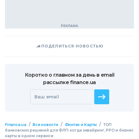
ПОДЕЛИТЬСЯ НОВОСТЬЮ
Коротко о главном за день в email
рассылке finance.ua
Ваш email
/
/
/
Finance.ua
Все новости
Финтех и Карты
ТОП
банковских решений для ФЛП: когда эквайринг, РРО и бизнес
карты в одном сервисе