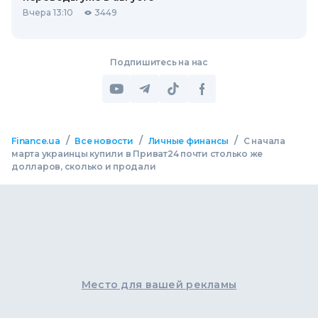
Вчера 13:10
3449
Подпишитесь на нас
/
/
/
Finance.ua
Все новости
Личные финансы
С начала
марта украинцы купили в Приват24 почти столько же
долларов, сколько и продали
Место для вашей рекламы