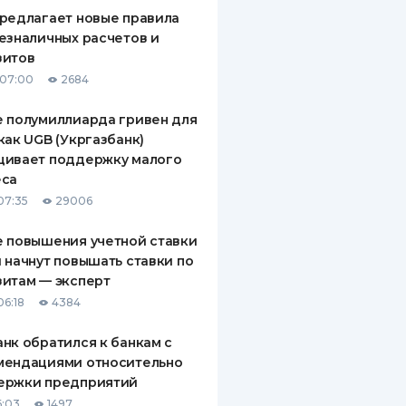
редлагает новые правила
езналичных расчетов и
зитов
 07:00
2684
 полумиллиарда гривен для
как UGB (Укргазбанк)
щивает поддержку малого
еса
07:35
29006
 повышения учетной ставки
 начнут повышать ставки по
итам — эксперт
06:18
4384
нк обратился к банкам с
мендациями относительно
ержки предприятий
6:03
1497