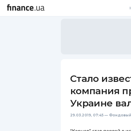
В
В
Л
А
Н
Стало извес
С
компания п
П
Украине ва
Т
29.03.2019, 07:45
—
Фондовый
Р