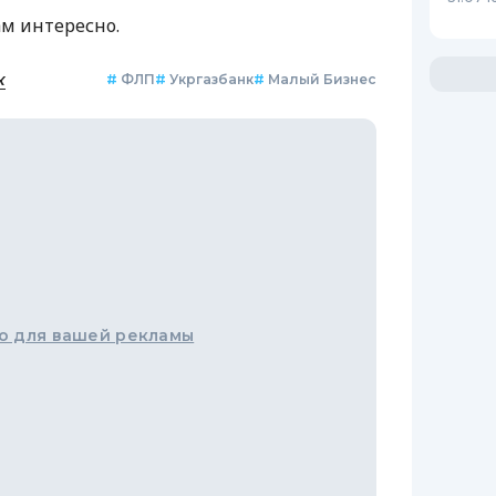
ам интересно.
к
#
ФЛП
#
Укргазбанк
#
Малый Бизнес
о для вашей рекламы