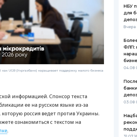
НБУ п
для б
депо
Вчера
Более
ФЛП: 
нара
бизн
04.08 
 как UGB (Укргазбанк) наращивает поддержку малого бизнеса
После
банки
депоз
ской информацией. Спонсор текста
03.08 
бликации ее на русском языке из-за
которую россия ведет против Украины.
Нацба
ожете ознакомиться с текстом на
реко
подд
лке
.
31.07 1