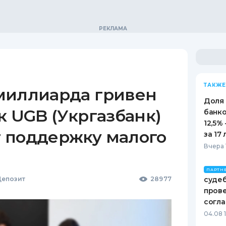
ТАКЖЕ
миллиарда гривен
Доля
к UGB (Укргазбанк)
банко
12,5%
 поддержку малого
за 17 
Вчера 
ПАРТН
епозит
28977
судеб
пров
согл
04.08 