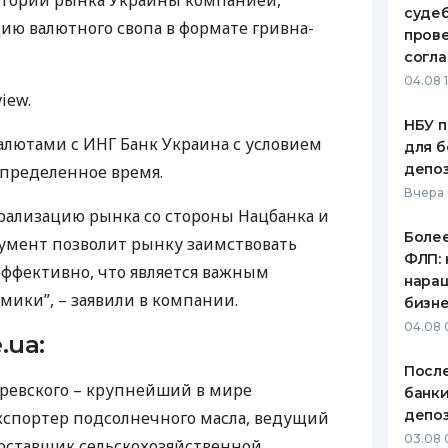
истории рынка Украины компанией,
судеб
цию валютного свопа в формате гривна-
ЕЖЕМЕСЯЧНЫЙ ОБЗОР
ПУТЕВО
пров
КЕШБЭКА
СТРАХО
согл
04.08 
ПУТЕВОДИТЕЛИ ПО
ВСЕ СТ
iew.
БАНКОВСКИМ КАРТАМ
НБУ п
СТРАХО
валютами с
ИНГ
Банк Украина с условием
для б
депо
определенное время.
ОТЗЫВЫ
КОМПАН
Вчера
ализацию рынка со стороны Нацбанка и
ДОСТАВ
Более
румент позволит рынку заимствовать
ФЛП: 
эффективно, что является важным
КОНТАК
нара
мики”, – заявили в компании.
бизн
04.08 
.ua:
После
еревского – крупнейший в мире
банки
депоз
кспортер подсолнечного масла, ведущий
03.08 
оставщик сельскохозяйственной