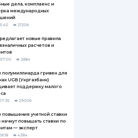
ные дела, комплаенс и
ДИТЕЛИ ПО
ерка международных
ВАНИЮ
ашений
15:40
21306
РАХОВЫЕ ПОЛИСЫ
редлагает новые правила
ВЫЕ КОМПАНИИ
езналичных расчетов и
зитов
 О СТРАХОВЫХ
ИЯХ
 07:00
2684
КА И ОПЛАТА
 полумиллиарда гривен для
как UGB (Укргазбанк)
ТЫ
щивает поддержку малого
еса
07:35
29006
 повышения учетной ставки
 начнут повышать ставки по
итам — эксперт
06:18
4384