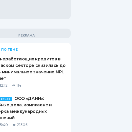
 ПО ТЕМЕ
 неработающих кредитов в
вском секторе снизилась до
 - минимальное значение NPL
лет
12:12
114
ООО «ДАНН»:
ЕРСКАЯ
ные дела, комплаенс и
ерка международных
ашений
15:40
21306