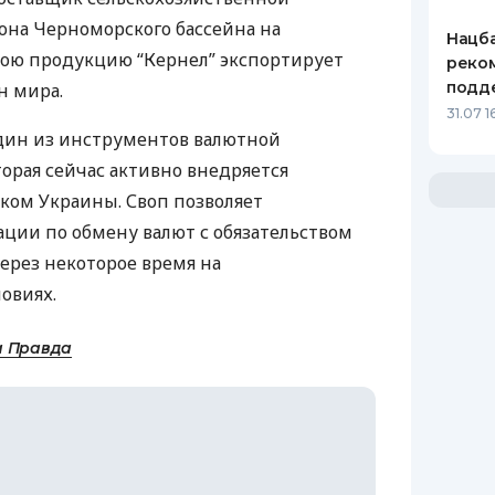
она Черноморского бассейна на
Нацба
ою продукцию “Кернел” экспортирует
реко
подд
н мира.
31.07 1
дин из инструментов валютной
орая сейчас активно внедряется
ом Украины. Своп позволяет
ации по обмену валют с обязательством
ерез некоторое время на
овиях.
а Правда