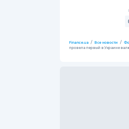
/
/
Finance.ua
Все новости
Фо
провела первый в Украине вал