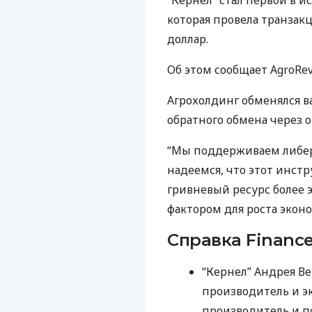
“Кернел” стал первой в 
которая провела транзак
доллар.
Об этом сообщает AgroRev
Агрохолдинг обменялся 
обратного обмена через 
“Мы поддерживаем либер
надеемся, что этот инст
гривневый ресурс более 
фактором для роста эконо
Справка Finance
“Кернел” Андрея В
производитель и э
производитель и п