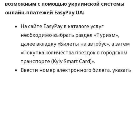
возможным с помощью украинской системы
онлайн-платежей EasyPay UA:
На сайте EasyPay в каталоге услуг
необходимо выбрать раздел «Туризм»,
далее вкладку «Билеты на автобус», а затем
«Покупка количества поездок в городском
транспорте (Kyiv Smart Card)».
Ввести номер электронного билета, указать
количество поездок, которые хотите
оплатить, и сумму. Далее нажать
«Оплатить».
Для осуществления оплаты необходимо
ввести реквизиты банковской карты, с
которой будет списана указанная сумма.
После получения сообщения об успешном