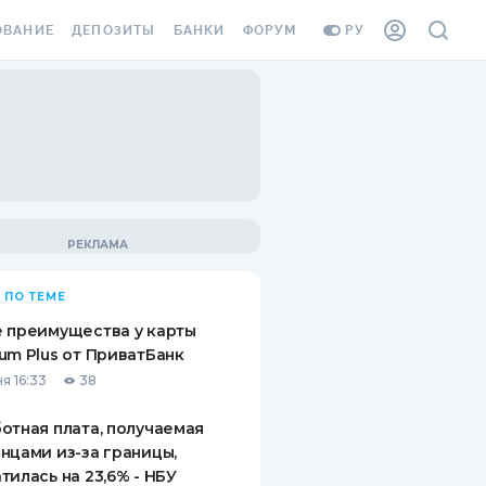
ОВАНИЕ
ДЕПОЗИТЫ
БАНКИ
ФОРУМ
РУ
ВСЕ ДЕПОЗИТЫ
ВСЕ БАНКИ
ВАНИЕ ЖИЛЬЯ ОТ
ДЕПОЗИТЫ В USD
ОТЗЫВЫ О БАНКАХ
И ШАХЕДОВ
ДЕПОЗИТЫ В EUR
МИКРОФИНАНСОВЫЕ
АХОВКА ЗАГРАНИЦУ
ОРГАНИЗАЦИИ
БОНУС К ДЕПОЗИТАМ
ОТЗЫВЫ ОБ МФО
УСЛОВИЯ АКЦИИ
Я КАРТА
 ПО ТЕМЕ
ВОПРОСЫ И ОТВЕТЫ
ОННАЯ ВИНЬЕТКА
 преимущества у карты
ДЕПОЗИТНЫЙ КАЛЬКУЛЯТОР
um Plus от ПриватБанк
Я СОТРУДНИКОВ
я 16:33
38
ПУТЕВОДИТЕЛИ ПО
SSISTANCE
СБЕРЕЖЕНИЯМ
отная плата, получаемая
нцами из-за границы,
ВАНИЕ ОТ
тилась на 23,6% - НБУ
ТНЫХ СЛУЧАЕВ