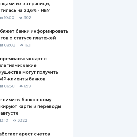
нцами из-за границы,
тилась на 23,6% - НБУ
я 10:00
302
обяжет банки информировать
тов о статусе платежей
я 08:02
1631
 премиальных карт с
легиями: какие
ущества могут получить
VIP-клиенты банков
я 06:50
699
 лимиты банков: кому
кируют карты и переводы
 августе
13:10
3322
аботает арест счетов