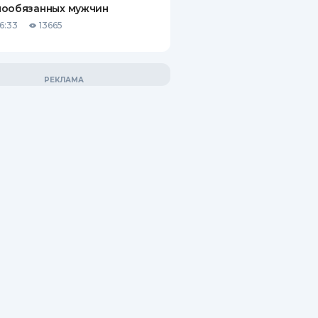
нообязанных мужчин
6:33
13665