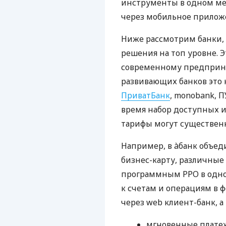
инструменты в одном мес
через мобильное прилож
Ниже рассмотрим банки,
решения на топ уровне. Э
современному предприни
развивающих банков это 
ПриватБанк
, monobank, П
время набор доступных и
тарифы могут существенн
Например, в àбанк объед
бизнес-карту, различные
программным РРО в одном
к счетам и операциям в ф
через web клиент-банк, а
мгновенные платеж