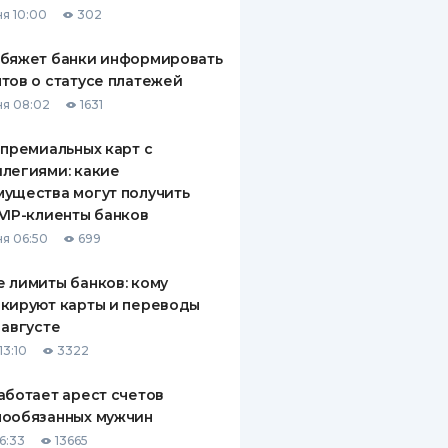
я 10:00
302
ДИТЕЛИ ПО
ВАНИЮ
обяжет банки информировать
тов о статусе платежей
РАХОВЫЕ ПОЛИСЫ
я 08:02
1631
ВЫЕ КОМПАНИИ
 премиальных карт с
легиями: какие
 О СТРАХОВЫХ
ИЯХ
ущества могут получить
VIP-клиенты банков
КА И ОПЛАТА
я 06:50
699
ТЫ
 лимиты банков: кому
кируют карты и переводы
 августе
13:10
3322
аботает арест счетов
нообязанных мужчин
6:33
13665