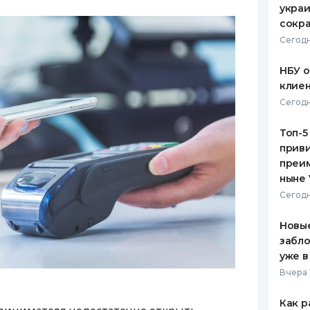
украи
сокра
Сегодн
НБУ 
клиен
Сегодн
Топ-5
приви
преим
ныне 
Сегодн
Новые
забло
уже в
Вчера 
Как р