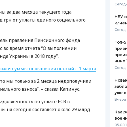
Сегодн
ЕЖЕМЕСЯЧНЫЙ ОБЗОР
ПУТЕВО
 за два месяца текущего года
КЕШБЭКА
СТРАХО
НБУ 
д грн от уплаты единого социального
клиен
ПУТЕВОДИТЕЛИ ПО
ВСЕ СТ
Сегодн
БАНКОВСКИМ КАРТАМ
СТРАХО
тель правления Пенсионного фонда
Топ-5
 во время отчета “О выполнении
приви
ОТЗЫВЫ
КОМПАН
преим
да Украины в 2018 году”.
ныне 
ДОСТАВ
звали суммы повышения пенсий с 1 марта
Сегодн
КОНТАК
Новые
 то мы только за 2 месяца недополучили
забло
иального взноса”, – сказал Капинус.
уже в
Вчера 
 задолженность по уплате
ЕСВ
в
 на сегодня составляет около 29 млрд
Как р
воен
05.08 1