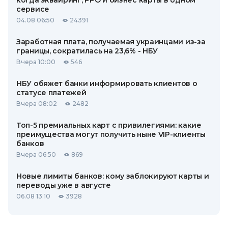
когда эквайринг, РРО и бизнес карты в одном
сервисе
04.08 06:50
24391
Заработная плата, получаемая украинцами из-за
границы, сократилась на 23,6% - НБУ
Вчера 10:00
546
НБУ обяжет банки информировать клиентов о
статусе платежей
Вчера 08:02
2482
Топ-5 премиальных карт с привилегиями: какие
преимущества могут получить ныне VIP-клиенты
банков
Вчера 06:50
869
Новые лимиты банков: кому заблокируют карты и
переводы уже в августе
06.08 13:10
3928