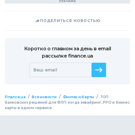
ПОДЕЛИТЬСЯ НОВОСТЬЮ
Коротко о главном за день в email
рассылке finance.ua
Ваш email
/
/
/
Finance.ua
Все новости
Финтех и Карты
ТОП
банковских решений для ФЛП: когда эквайринг, РРО и бизнес
карты в одном сервисе