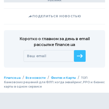
ПОДЕЛИТЬСЯ НОВОСТЬЮ
Коротко о главном за день в email
рассылке finance.ua
Ваш email
/
/
/
Finance.ua
Все новости
Финтех и Карты
ТОП
банковских решений для ФЛП: когда эквайринг, РРО и бизнес
карты в одном сервисе