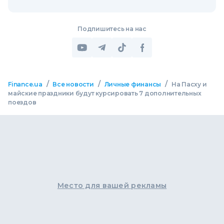
Подпишитесь на нас
/
/
/
Finance.ua
Все новости
Личные финансы
На Пасху и
майские праздники будут курсировать 7 дополнительных
поездов
Место для вашей рекламы