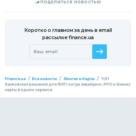
ПОДЕЛИТЬСЯ НОВОСТЬЮ
Коротко о главном за день в email
рассылке finance.ua
Ваш email
/
/
/
Finance.ua
Все новости
Финтех и Карты
ТОП
банковских решений для ФЛП: когда эквайринг, РРО и бизнес
карты в одном сервисе