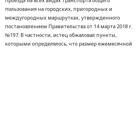
проезда на всех видах транспорта общего
пользования на городских, пригородных и
междугородных маршрутках, утвержденного
постановлением Правительства от 14 марта 2018 г.
№197. В частности, истец обжаловал пункты,
которыми определялось, что размер ежемесячной
наличной выплаты утверждается областными и
Киевской городской администрациями и
определяется путем умножения средней
стоимости проезда в городском коммунальном
транспорте в области (г. Киеве) на 30 поездок”, –
говорится в сообщении.
Как известно, истец был возмущен тем, что право
на льготный проезд киевлян ограничивается
именно 30 бесплатными поездками, которые
рассчитывают по средней стоимости одной