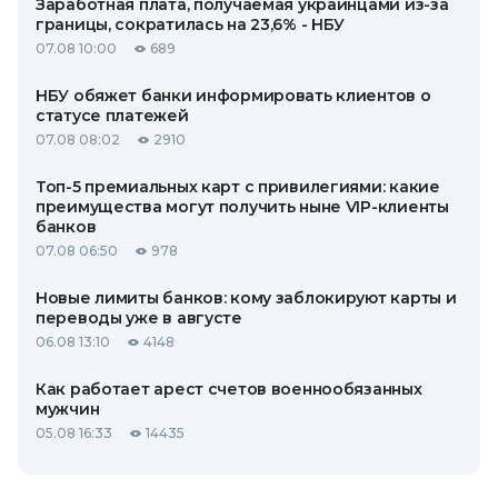
Заработная плата, получаемая украинцами из-за
границы, сократилась на 23,6% - НБУ
07.08 10:00
689
НБУ обяжет банки информировать клиентов о
статусе платежей
07.08 08:02
2910
Топ-5 премиальных карт с привилегиями: какие
преимущества могут получить ныне VIP-клиенты
банков
07.08 06:50
978
Новые лимиты банков: кому заблокируют карты и
переводы уже в августе
06.08 13:10
4148
Как работает арест счетов военнообязанных
мужчин
05.08 16:33
14435