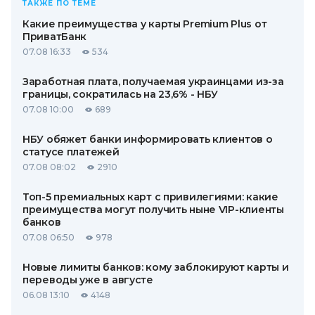
ТАКЖЕ ПО ТЕМЕ
Какие преимущества у карты Premium Plus от
ПриватБанк
07.08 16:33
534
Заработная плата, получаемая украинцами из-за
границы, сократилась на 23,6% - НБУ
07.08 10:00
689
НБУ обяжет банки информировать клиентов о
статусе платежей
07.08 08:02
2910
Топ-5 премиальных карт с привилегиями: какие
преимущества могут получить ныне VIP-клиенты
банков
07.08 06:50
978
Новые лимиты банков: кому заблокируют карты и
переводы уже в августе
06.08 13:10
4148