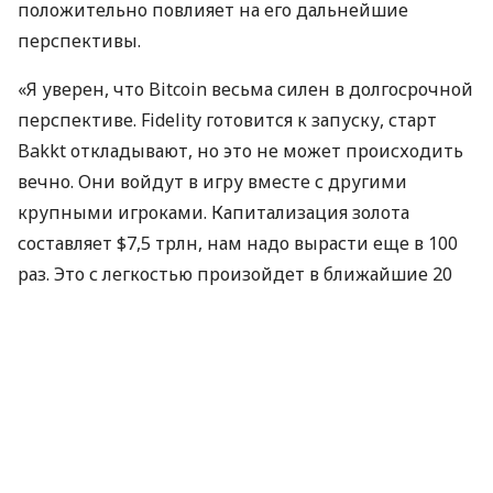
положительно повлияет на его дальнейшие
перспективы.
«Я уверен, что Bitcoin весьма силен в долгосрочной
перспективе. Fidelity готовится к запуску, старт
Bakkt откладывают, но это не может происходить
вечно. Они войдут в игру вместе с другими
крупными игроками. Капитализация золота
составляет $7,5 трлн, нам надо вырасти еще в 100
раз. Это с легкостью произойдет в ближайшие 20
лет», — утверждает Новограц.
По его словам, умный шаг — вложить часть своего
портфеля в Bitcoin. Есть высокая вероятность того,
что эта инвестиция отлично сработает.
Ранее миллиардер заявил, что в ближайшее время