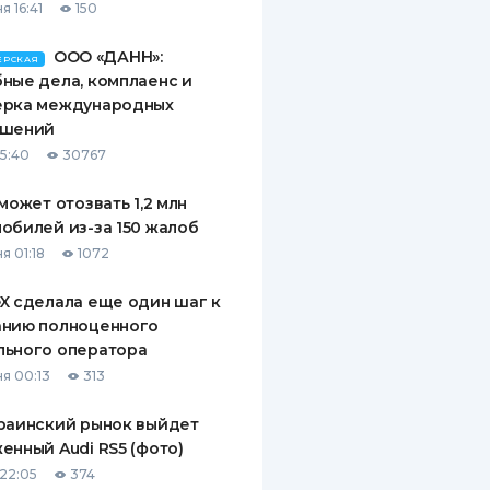
я 16:41
150
ООО «ДАНН»:
ЕРСКАЯ
ные дела, комплаенс и
ерка международных
ашений
15:40
30767
 может отозвать 1,2 млн
обилей из-за 150 жалоб
я 01:18
1072
X сделала еще один шаг к
анию полноценного
льного оператора
я 00:13
313
раинский рынок выйдет
енный Audi RS5 (фото)
22:05
374