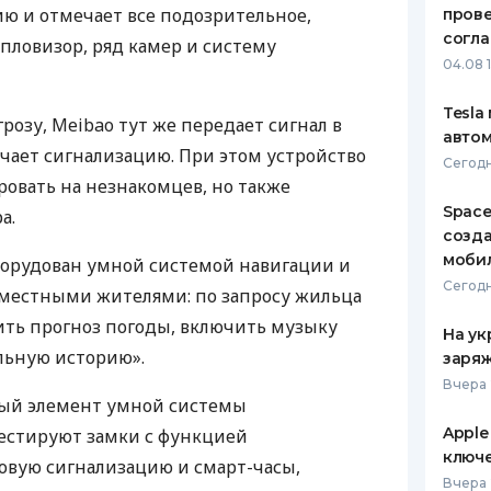
ю и отмечает все подозрительное,
пров
ЕЖЕМЕСЯЧНЫЙ ОБЗОР
ПУТЕВО
согл
пловизор, ряд камер и систему
КЕШБЭКА
СТРАХО
04.08 
ПУТЕВОДИТЕЛИ ПО
ВСЕ СТ
Tesla
грозу, Meibao тут же передает сигнал в
БАНКОВСКИМ КАРТАМ
автом
СТРАХО
чает сигнализацию. При этом устройство
Сегодн
ровать на незнакомцев, но также
ОТЗЫВЫ
КОМПАН
Space
а.
созд
ДОСТАВ
моби
борудован умной системой навигации и
Сегодн
 местными жителями: по запросу жильца
КОНТАК
ить прогноз погоды, включить музыку
На ук
ельную историю».
заряж
Вчера 
ый элемент умной системы
Apple
тестируют замки с функцией
ключ
овую сигнализацию и смарт-часы,
Вчера 