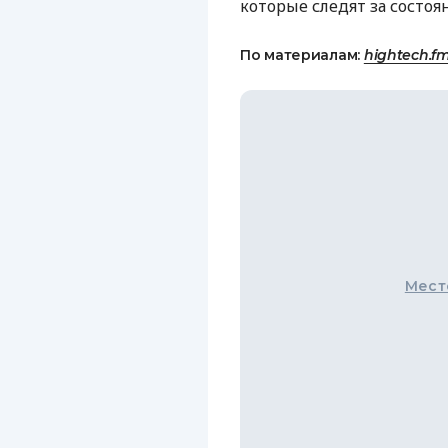
которые следят за состо
По материалам:
hightech.f
Мест