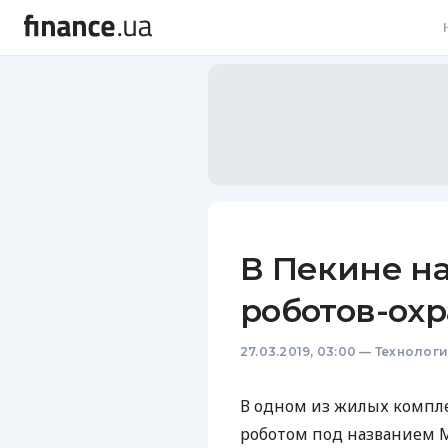
В
В
Л
А
Н
В Пекине н
С
роботов-ох
П
27.03.2019, 03:00
—
Технолог
Т
Р
В одном из жилых компл
роботом под названием M