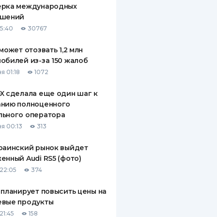
ерка международных
ДИТЕЛИ ПО
ашений
ВАНИЮ
15:40
30767
РАХОВЫЕ ПОЛИСЫ
 может отозвать 1,2 млн
обилей из-за 150 жалоб
ВЫЕ КОМПАНИИ
я 01:18
1072
 О СТРАХОВЫХ
ИЯХ
X сделала еще один шаг к
анию полноценного
КА И ОПЛАТА
льного оператора
я 00:13
313
ТЫ
раинский рынок выйдет
енный Audi RS5 (фото)
22:05
374
 планирует повысить цены на
евые продукты
21:45
158