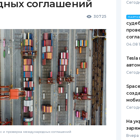
дных соглашений
Сегодн
30725
ПАРТН
судеб
пров
согл
04.08 
Tesla
автом
Сегодн
Space
созд
моби
Сегодн
На ук
заряж
нс и проверка международных соглашений
Вчера 