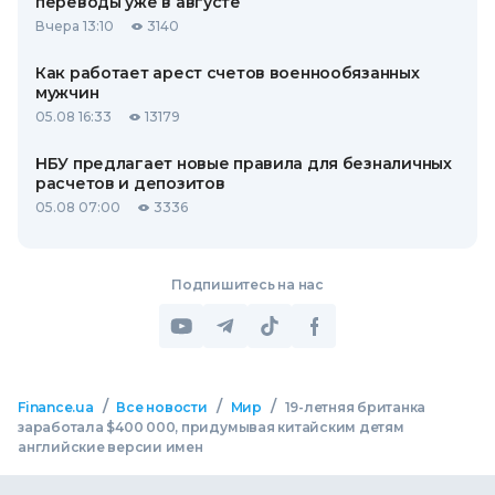
переводы уже в августе
Вчера 13:10
3140
Как работает арест счетов военнообязанных
мужчин
05.08 16:33
13179
НБУ предлагает новые правила для безналичных
расчетов и депозитов
05.08 07:00
3336
Подпишитесь на нас
/
/
/
Finance.ua
Все новости
Мир
19-летняя британка
заработала $400 000, придумывая китайским детям
английские версии имен