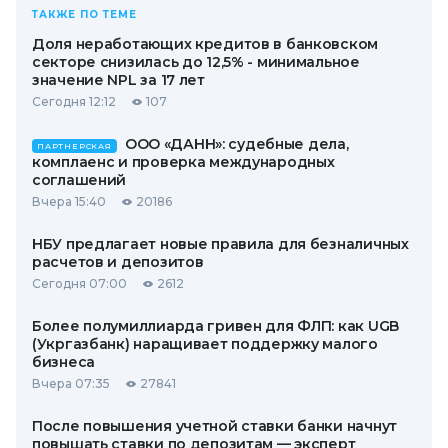
ТАКЖЕ ПО ТЕМЕ
Доля неработающих кредитов в банковском
секторе снизилась до 12,5% - минимальное
значение NPL за 17 лет
Сегодня 12:12
107
ООО «ДАНН»: судебные дела,
ПАРТНЕРСКАЯ
комплаенс и проверка международных
соглашений
Вчера 15:40
20186
НБУ предлагает новые правила для безналичных
расчетов и депозитов
Сегодня 07:00
2612
Более полумиллиарда гривен для ФЛП: как UGB
(Укргазбанк) наращивает поддержку малого
бизнеса
Вчера 07:35
27841
После повышения учетной ставки банки начнут
повышать ставки по депозитам — эксперт