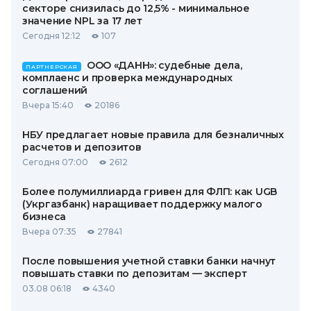
секторе снизилась до 12,5% - минимальное
значение NPL за 17 лет
Сегодня 12:12
107
ООО «ДАНН»: судебные дела,
ПАРТНЕРСКАЯ
комплаенс и проверка международных
соглашений
Вчера 15:40
20186
НБУ предлагает новые правила для безналичных
расчетов и депозитов
Сегодня 07:00
2612
Более полумиллиарда гривен для ФЛП: как UGB
(Укргазбанк) наращивает поддержку малого
бизнеса
Вчера 07:35
27841
После повышения учетной ставки банки начнут
повышать ставки по депозитам — эксперт
03.08 06:18
4340