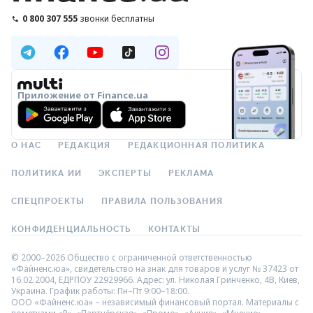
0 800 307 555
звонки бесплатны
Приложение от Finance.ua
О НАС
РЕДАКЦИЯ
РЕДАКЦИОННАЯ ПОЛИТИКА
ПОЛИТИКА ИИ
ЭКСПЕРТЫ
РЕКЛАМА
СПЕЦПРОЕКТЫ
ПРАВИЛА ПОЛЬЗОВАНИЯ
КОНФИДЕНЦИАЛЬНОСТЬ
КОНТАКТЫ
© 2000–2026 Общество с ограниченной ответственностью
«Файненс.юа», свидетельство на знак для товаров и услуг № 37423 от
16.02.2004, ЕДРПОУ 22929966. Адрес: ул. Николая Гринченко, 4В, Киев,
Украина. График работы: Пн–Пт 9:00–18:00.
ООО «Файненс.юа» – независимый финансовый портал. Материалы с