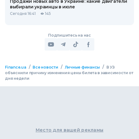
Продажи новых авто в Украине: какие двигатели
выбирали украинцы в июле
Сегодня 16:41
145
Подпишитесь на нас
/
/
/
Finance.ua
Все новости
Личные финансы
В УЗ
объяснили причину изменения цены билета в зависимости от
дня недели
Место для вашей рекламы