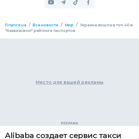
/
/
/
Finance.ua
Все новости
Мир
Украина вошла в топ-40 в
"безвизовом" рейтинге паспортов
Место для вашей рекламы
Alibaba создает сервис такси