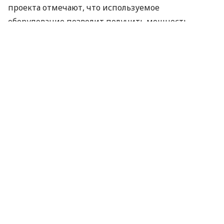
проекта отмечают, что используемое
оборудование позволит получить мощность
заряда до 75 кВт.
Ранее власти Осло взяли на себя обязательство
сделать все автомобили такси электрическими
уже к 2023 году. В данный момент участники
проекта приглашают к сотрудничеству
автопроизводителей, которые готовы
предоставить подходящие под эти требования
электромобили.
По материалам:
ITC.ua
ПОДЕЛИТЬСЯ НОВОСТЬЮ