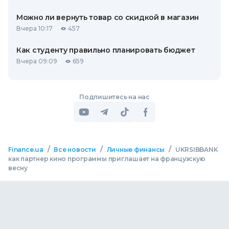
Можно ли вернуть товар со скидкой в ​​магазин
Вчера 10:17
457
Как студенту правильно планировать бюджет
Вчера 09:09
659
Подпишитесь на нас
/
/
/
Finance.ua
Все новости
Личные финансы
UKRSIBBANK
как партнер кино программы приглашает на французскую
весну