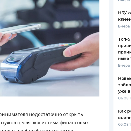
НБУ 
клиен
Вчера 
Топ-5
приви
преим
ныне 
Вчера 
Новые
забло
уже в
06.08 1
Как р
ринимателя недостаточно открыть
воен
у нужна целая экосистема финансовых
05.08 1
 оплат, удобный учет расчетов,