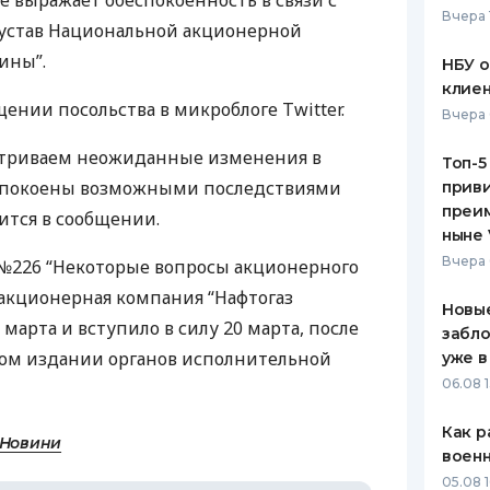
е выражает обеспокоенность в связи с
Вчера 
устав Национальной акционерной
ЕЖЕМЕСЯЧНЫЙ ОБЗОР
ПУТЕВО
КЕШБЭКА
СТРАХО
ины”.
НБУ 
клиен
ПУТЕВОДИТЕЛИ ПО
ВСЕ СТ
щении посольства в микроблоге Twitter.
Вчера 
БАНКОВСКИМ КАРТАМ
СТРАХО
атриваем неожиданные изменения в
Топ-5
еспокоены возможными последствиями
приви
ОТЗЫВЫ
КОМПАН
преим
ится в сообщении.
ныне 
ДОСТАВ
Вчера 
№226 “Некоторые вопросы акционерного
акционерная компания “Нафтогаз
КОНТАК
Новые
марта и вступило в силу 20 марта, после
забло
ом издании органов исполнительной
уже в
06.08 1
Как р
 Новини
воен
05.08 1