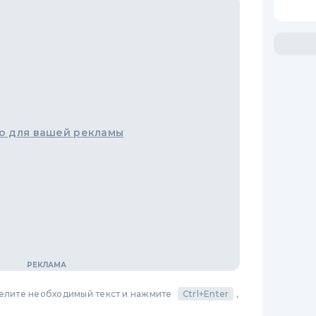
о для вашей рекламы
делите необходимый текст и нажмите
Ctrl+Enter
,