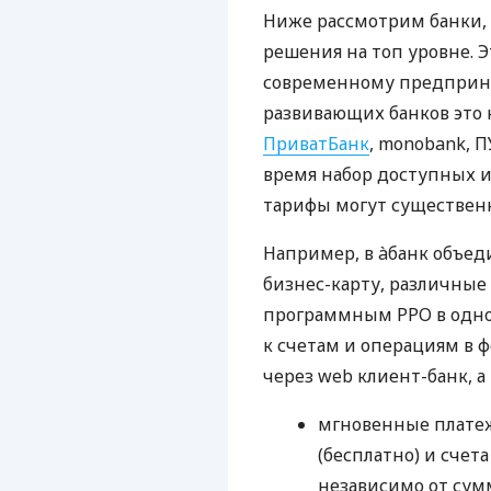
Ниже рассмотрим банки,
решения на топ уровне. Э
современному предприни
развивающих банков это 
ПриватБанк
, monobank, П
время набор доступных и
тарифы могут существенн
Например, в àбанк объед
бизнес-карту, различные
программным РРО в одном
к счетам и операциям в ф
через web клиент-банк, а
мгновенные платеж
(бесплатно) и счета
независимо от сум