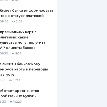
обяжет банки информировать
тов о статусе платежей
08:02
2159
 премиальных карт с
легиями: какие
ущества могут получить
VIP-клиенты банков
06:50
809
 лимиты банков: кому
кируют карты и переводы
 августе
3:10
3693
аботает арест счетов
нообязанных мужчин
6:33
14223