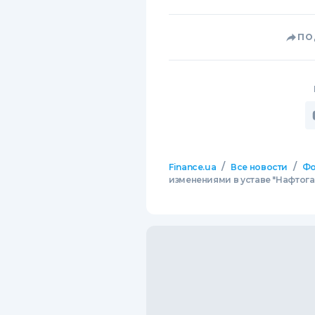
ПО
/
/
Finance.ua
Все новости
Фо
изменениями в уставе "Нафтога