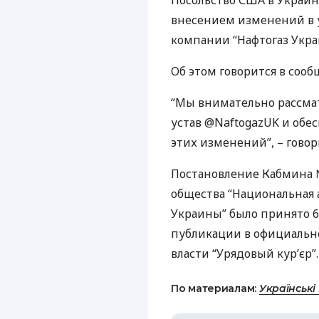
Посольство
США
в Украин
внесением изменений в 
компании “Нафтогаз Укра
Об этом говорится в сооб
“Мы внимательно рассм
устав @NaftogazUK и об
этих изменений”, – говор
Постановление Кабмина 
общества “Национальная 
Украины” было принято 6 
публикации в официальн
власти “Урядовый кур’єр”.
По материалам:
Українські