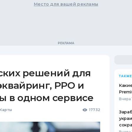
Место для вашей рекламы
ских решений для
ТАКЖЕ
эквайринг, РРО и
Какие
Premi
ы в одном сервисе
Вчера 
 Карты
17732
Зараб
украи
сокра
Вчера 