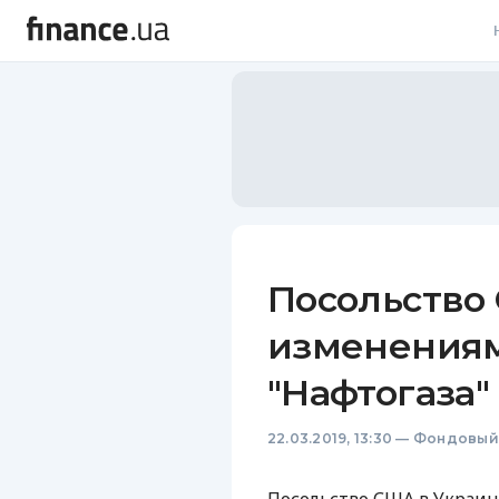
В
В
Л
А
Н
Посольство
С
изменениям
П
"Нафтогаза"
Т
22.03.2019, 13:30
—
Фондовый
Р