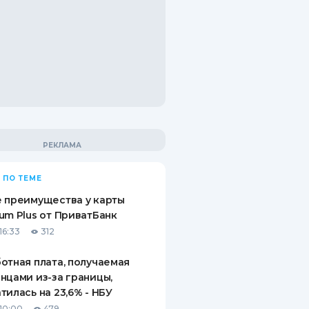
 ПО ТЕМЕ
 преимущества у карты
um Plus от ПриватБанк
16:33
312
отная плата, получаемая
нцами из-за границы,
тилась на 23,6% - НБУ
10:00
479