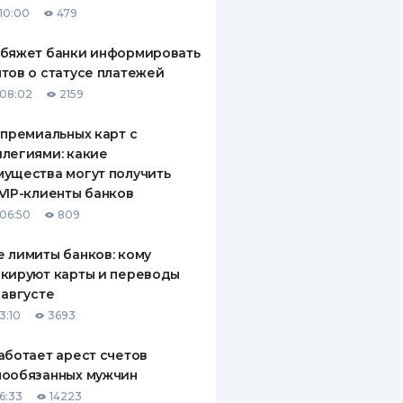
10:00
479
ДИТЕЛИ ПО
ВАНИЮ
обяжет банки информировать
тов о статусе платежей
РАХОВЫЕ ПОЛИСЫ
08:02
2159
ВЫЕ КОМПАНИИ
 премиальных карт с
легиями: какие
 О СТРАХОВЫХ
ИЯХ
ущества могут получить
VIP-клиенты банков
КА И ОПЛАТА
06:50
809
ТЫ
 лимиты банков: кому
кируют карты и переводы
 августе
3:10
3693
аботает арест счетов
нообязанных мужчин
6:33
14223