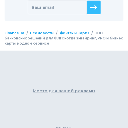
Ваш email
/
/
/
Finance.ua
Все новости
Финтех и Карты
ТОП
банковских решений для ФЛП: когда эквайринг, РРО и бизнес
карты в одном сервисе
Место для вашей рекламы