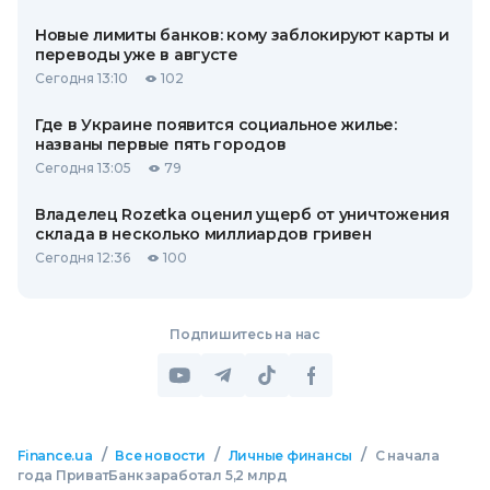
Новые лимиты банков: кому заблокируют карты и
переводы уже в августе
Сегодня 13:10
102
Где в Украине появится социальное жилье:
названы первые пять городов
Сегодня 13:05
79
Владелец Rozetka оценил ущерб от уничтожения
склада в несколько миллиардов гривен
Сегодня 12:36
100
Подпишитесь на нас
/
/
/
Finance.ua
Все новости
Личные финансы
С начала
года ПриватБанк заработал 5,2 млрд