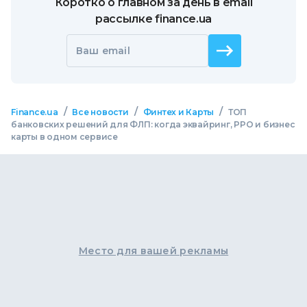
Коротко о главном за день в email
рассылке finance.ua
Ваш email
/
/
/
Finance.ua
Все новости
Финтех и Карты
ТОП
банковских решений для ФЛП: когда эквайринг, РРО и бизнес
карты в одном сервисе
Место для вашей рекламы