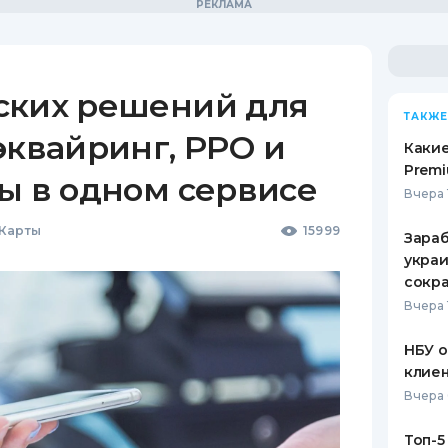
ских решений для
ТАКЖЕ
эквайринг, РРО и
Какие
Premi
ы в одном сервисе
Вчера 
 Карты
15999
Зараб
украи
сокра
Вчера 
НБУ 
клиен
Вчера 
Топ-5