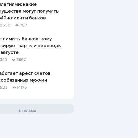
легиями: какие
ущества могут получить
VIP-клиенты банков
06:50
787
 лимиты банков: кому
кируют карты и переводы
 августе
3:10
3600
аботает арест счетов
нообязанных мужчин
6:33
14176