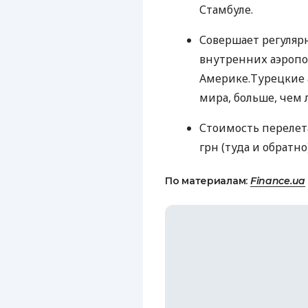
Стамбуле.
Совершает регуляр
внутренних аэропор
Америке.Турецкие 
мира, больше, чем 
Стоимость перелета 
грн (туда и обратно)
По материалам:
Finance.ua