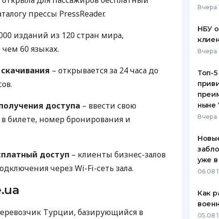
es открыла для пассажиров бесплатный
Вчера 
талогу прессы PressReader.
ЕЖЕМЕСЯЧНЫЙ ОБЗОР
ПУТЕВО
КЕШБЭКА
СТРАХО
НБУ 
000 изданий из 120 стран мира,
клиен
ПУТЕВОДИТЕЛИ ПО
ВСЕ СТ
чем 60 языках.
Вчера 
БАНКОВСКИМ КАРТАМ
СТРАХО
 скачивания
– открывается за 24 часа до
Топ-5
сов.
приви
ОТЗЫВЫ
КОМПАН
преим
 получения доступа
– ввести свою
ныне 
ДОСТАВ
Вчера 
 в билете, номер бронирования и
КОНТАК
Новые
забло
сплатный доступ
– клиенты бизнес-залов
уже в
 подключения через Wi-Fi-сеть зала.
06.08 1
.ua
Как р
воен
 перевозчик Турции, базирующийся в
05.08 1