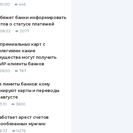
10:00
446
ДИТЕЛИ ПО
ВАНИЮ
обяжет банки информировать
тов о статусе платежей
РАХОВЫЕ ПОЛИСЫ
08:02
2077
ВЫЕ КОМПАНИИ
 премиальных карт с
легиями: какие
 О СТРАХОВЫХ
ИЯХ
ущества могут получить
VIP-клиенты банков
КА И ОПЛАТА
06:50
787
ТЫ
 лимиты банков: кому
кируют карты и переводы
 августе
3:10
3600
аботает арест счетов
нообязанных мужчин
6:33
14176