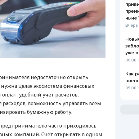
приви
преим
ныне 
Вчера 
Новые
забло
уже в
06.08 1
Как р
ринимателя недостаточно открыть
воен
у нужна целая экосистема финансовых
05.08 1
 оплат, удобный учет расчетов,
 расходов, возможность управлять всем
изировать бумажную работу.
д предпринимателю часто приходилось
азных компаний. Счет открывать в одном