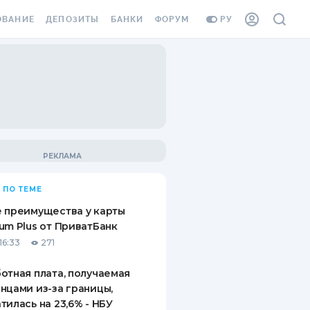
ОВАНИЕ
ДЕПОЗИТЫ
БАНКИ
ФОРУМ
РУ
ВСЕ ДЕПОЗИТЫ
ВСЕ БАНКИ
ВАНИЕ ЖИЛЬЯ ОТ
ДЕПОЗИТЫ В USD
ОТЗЫВЫ О БАНКАХ
И ШАХЕДОВ
ДЕПОЗИТЫ В EUR
МИКРОФИНАНСОВЫЕ
АХОВКА ЗАГРАНИЦУ
ОРГАНИЗАЦИИ
БОНУС К ДЕПОЗИТАМ
ОТЗЫВЫ ОБ МФО
УСЛОВИЯ АКЦИИ
Я КАРТА
 ПО ТЕМЕ
ВОПРОСЫ И ОТВЕТЫ
ОННАЯ ВИНЬЕТКА
 преимущества у карты
ДЕПОЗИТНЫЙ КАЛЬКУЛЯТОР
um Plus от ПриватБанк
Я СОТРУДНИКОВ
16:33
271
ПУТЕВОДИТЕЛИ ПО
SSISTANCE
СБЕРЕЖЕНИЯМ
отная плата, получаемая
нцами из-за границы,
ВАНИЕ ОТ
тилась на 23,6% - НБУ
ТНЫХ СЛУЧАЕВ