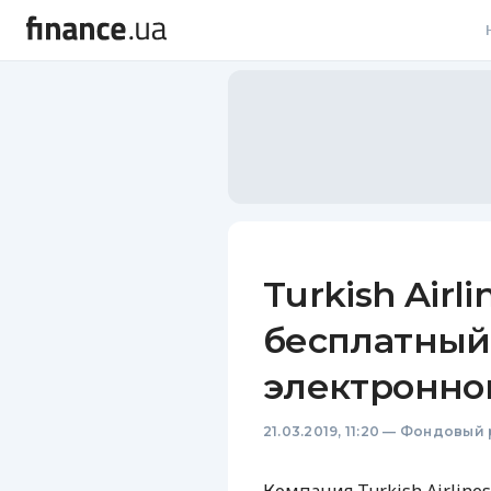
В
В
Л
А
Н
Turkish Airl
С
бесплатный
П
электронно
Т
21.03.2019, 11:20
—
Фондовый 
Р