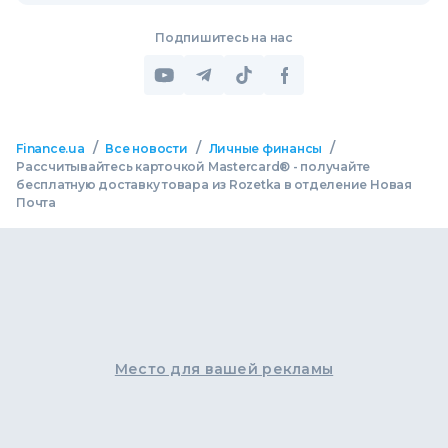
Подпишитесь на нас
/
/
/
Finance.ua
Все новости
Личные финансы
Рассчитывайтесь карточкой Masterсard® - получайте
бесплатную доставку товара из Rozetka в отделение Новая
Почта
Место для вашей рекламы