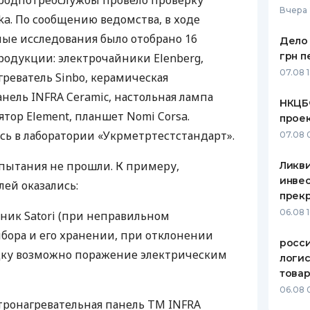
продпотребслужбы провело проверку
Вчера 
ka. По сообщению ведомства, в ходе
ЕЖЕМЕСЯЧНЫЙ ОБЗОР
ПУТЕВО
КЕШБЭКА
СТРАХО
ые исследования было отобрано 16
Дело 
грн п
родукции: электрочайники Elenberg,
ПУТЕВОДИТЕЛИ ПО
ВСЕ СТ
07.08 
греватель Sinbo, керамическая
БАНКОВСКИМ КАРТАМ
СТРАХО
анель
INFRA
Ceramic, настольная лампа
НКЦБ
тор Element, планшет Nomi Corsa.
прое
ОТЗЫВЫ
КОМПАН
ь в лаборатории «Укрметртестстандарт».
07.08 
ДОСТАВ
пытания не прошли. К примеру,
Ликв
инве
ей оказались:
КОНТАК
прекр
06.08 
ник Satori (при неправильном
бора и его хранении, при отклонении
росс
дку возможно поражение электрическим
логис
това
06.08 
тронагревательная панель ТМ
INFRA