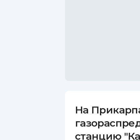
На Прикарп
газораспре
станцию "К