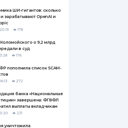
мика ШИ-гигантов: сколько
 и зарабатывают OpenAI и
opic
20:19
178
Коломойского о 9,2 млрд
ередали в суд
13:28
176
ФР пополнила список SCAM-
ктов
06:13
272
идация банка «Национальные
стиции» завершена: ФГВФЛ
атил выплаты вкладчикам
10:20
231
ия уничтожила