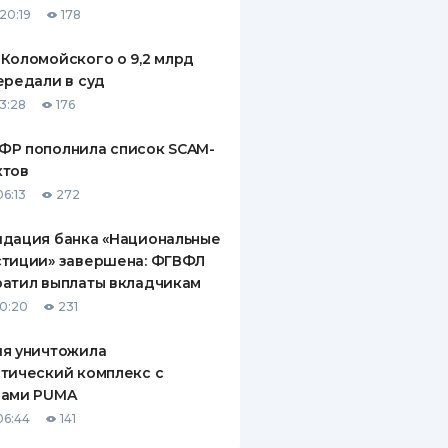
20:19
178
ДИТЕЛИ ПО
ВАНИЮ
Коломойского о 9,2 млрд
ередали в суд
РАХОВЫЕ ПОЛИСЫ
13:28
176
ВЫЕ КОМПАНИИ
ФР пополнила список SCAM-
ктов
 О СТРАХОВЫХ
ИЯХ
06:13
272
КА И ОПЛАТА
идация банка «Национальные
стиции» завершена: ФГВФЛ
ТЫ
атил выплаты вкладчикам
10:20
231
ия уничтожила
тический комплекс с
рами PUMA
06:44
141