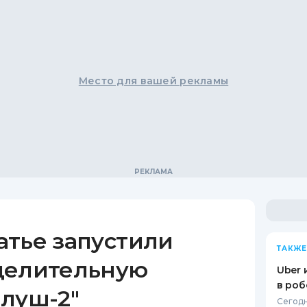
Место для вашей рекламы
атье запустили
ТАКЖЕ
делительную
Uber 
в роб
алуш-2"
Сегодн