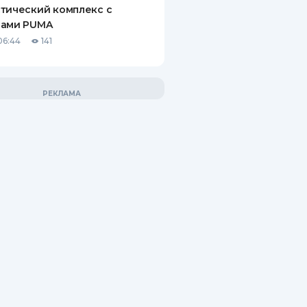
тический комплекс с
рами PUMA
06:44
141