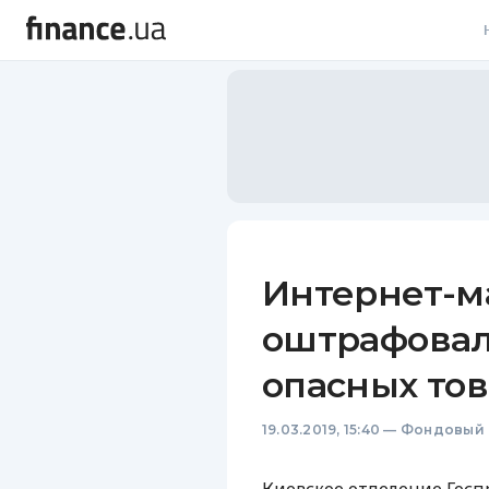
В
В
Л
А
Н
Интернет-м
С
оштрафовал
П
опасных то
Т
19.03.2019, 15:40
—
Фондовый 
Р