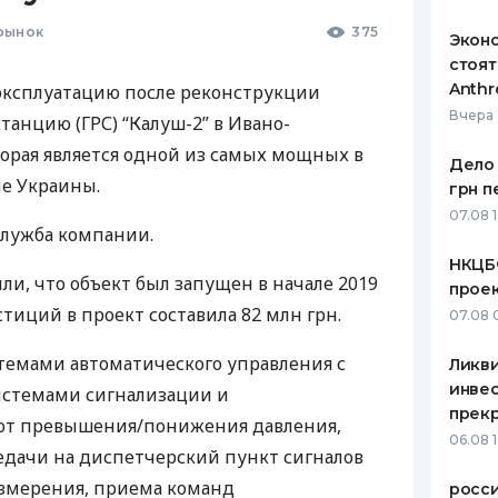
рынок
375
Эконо
стоят
Anthr
в эксплуатацию после реконструкции
Вчера 
станцию (
ГРС
) “Калуш-2” в Ивано-
торая является одной из самых мощных в
Дело 
е Украины.
грн п
07.08 
служба компании.
НКЦБ
ли, что объект был запущен в начале 2019
прое
стиций в проект составила 82 млн грн.
07.08 
темами автоматического управления с
Ликв
инве
стемами сигнализации и
прекр
от превышения/понижения давления,
06.08 
едачи на диспетчерский пункт сигналов
измерения, приема команд
росс