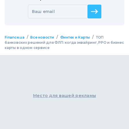
Ваш email
/
/
/
Finance.ua
Все новости
Финтех и Карты
ТОП
банковских решений для ФЛП: когда эквайринг, РРО и бизнес
карты в одном сервисе
Место для вашей рекламы