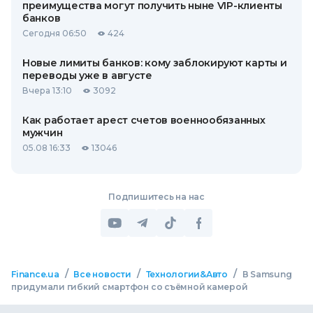
преимущества могут получить ныне VIP-клиенты
банков
Сегодня 06:50
424
Новые лимиты банков: кому заблокируют карты и
переводы уже в августе
Вчера 13:10
3092
Как работает арест счетов военнообязанных
мужчин
05.08 16:33
13046
Подпишитесь на нас
/
/
/
Finance.ua
Все новости
Технологии&Авто
В Samsung
придумали гибкий смартфон со съёмной камерой